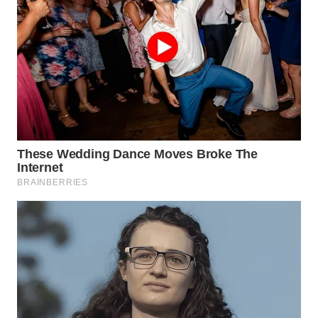
WAHANA
KONSUMEN
WAHANA
LISTRIK
WAHANA
TRAVEL
WAHANA
TV
WAHANANEWS
ID
WAHANANEWS
CO ID