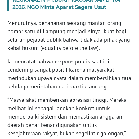
2026, NGO Minta Aparat Segera Usut
WN
RIAU
Menurutnya, penahanan seorang mantan orang
nomor satu di Lampung menjadi sinyal kuat bagi
WN
seluruh pejabat publik bahwa tidak ada pihak yang
SERAMBI
kebal hukum (equality before the law).
WN
Ia mencatat bahwa respons publik saat ini
JAMBI
cenderung sangat positif karena masyarakat
merindukan upaya nyata dalam membersihkan tata
WN
kelola pemerintahan dari praktik lancung.
SULTRA
“Masyarakat memberikan apresiasi tinggi. Mereka
WN
melihat ini sebagai langkah konkret untuk
NTB
memperbaiki sistem dan memastikan anggaran
daerah benar-benar digunakan untuk
WN
SULTENG
kesejahteraan rakyat, bukan segelintir golongan,”