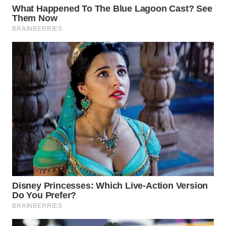
WN
BEKASI
WN
BOGOR
WN
DEPOK
WN
TAPANULI
UTARA
WN
SAMOSIR
WN