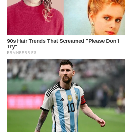
WN
SURABAYA
WN
NATUNA
WN
BINTAN
WN
MANDALIKA
WN
LIKUPANG
WN
LABUANBAJO