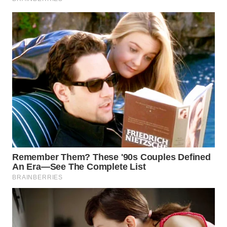
WN
LANGKAT
WN
TAPANULI
SELATAN
WN
TANJUNG
LESUNG
WN
KARO
WN
SIMALUNGUN
WN