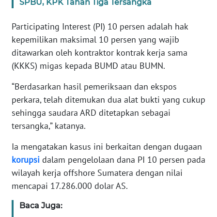
SPBU, KPK Tahan Tiga Tersangka
WN
JABAR
Participating Interest (PI) 10 persen adalah hak
kepemilikan maksimal 10 persen yang wajib
WN
ditawarkan oleh kontraktor kontrak kerja sama
BANTEN
(KKKS) migas kepada BUMD atau BUMN.
WN
“Berdasarkan hasil pemeriksaan dan ekspos
NTT
perkara, telah ditemukan dua alat bukti yang cukup
sehingga saudara ARD ditetapkan sebagai
WN
tersangka,” katanya.
KEPRI
Ia mengatakan kasus ini berkaitan dengan dugaan
WN
korupsi
dalam pengelolaan dana PI 10 persen pada
PAPUA
wilayah kerja offshore Sumatera dengan nilai
mencapai 17.286.000 dolar AS.
WN
PAPUA
Baca Juga:
BARAT