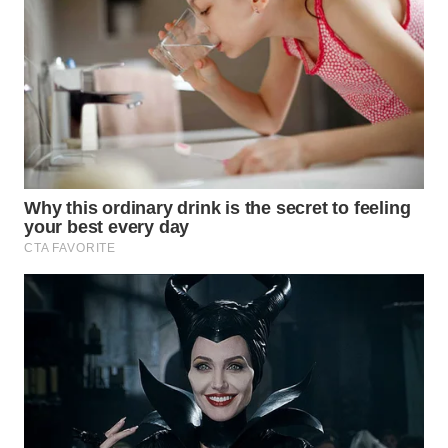
LABUHANBATU
WN
TAPANULI
TENGAH
WN DELI
SERDANG
WN
TEBING
TINGGI
WN
PAKPAK
WN
KARAWANG