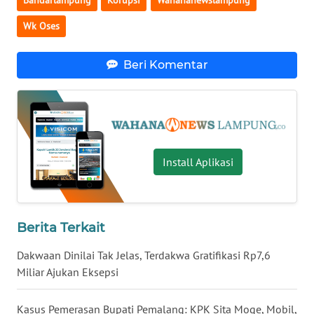
Bandarlampung
Korupsi
Wahananewslampung
WN
Wk Oses
JATENG
Beri Komentar
WN
NUSANTARA
WN
JOGJA
Install Aplikasi
WN
JATIM
WN
Berita Terkait
BALI
Dakwaan Dinilai Tak Jelas, Terdakwa Gratifikasi Rp7,6
Miliar Ajukan Eksepsi
WN
KALBAR
Kasus Pemerasan Bupati Pemalang: KPK Sita Moge, Mobil,