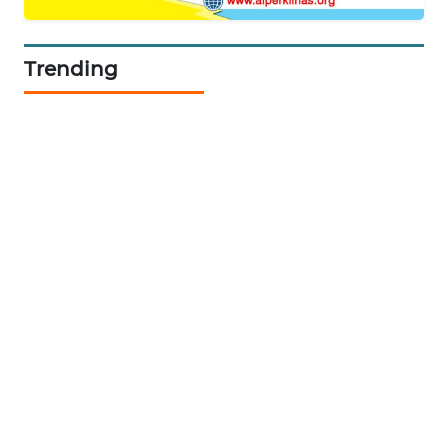
KRT
NEWS
Trending
KARING
NEWS
JURNAL
MARITIM
HUMBANG
NEWS
GARONGGANG
NEWS
FISUELRI
ID