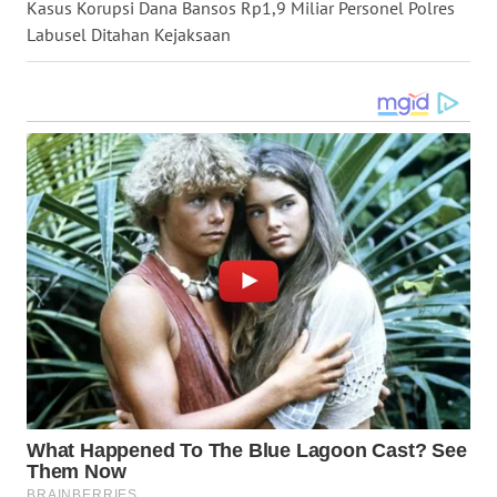
Kasus Korupsi Dana Bansos Rp1,9 Miliar Personel Polres
WN
Labusel Ditahan Kejaksaan
SULUT
WN
MALUKU
WN
MALUT
WN
DAIRI
WN
DANAU
TOBA
WN
NIAS