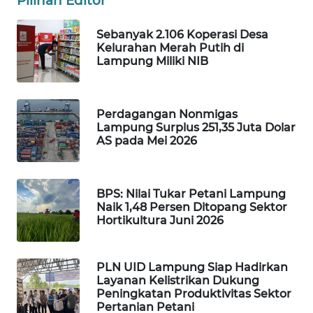
Pilihan Editor
WALINKI
Sebanyak 2.106 Koperasi Desa
ID
Kelurahan Merah Putih di
Lampung Miliki NIB
MAWAKA
ID
Perdagangan Nonmigas
MARTABAT
Lampung Surplus 251,35 Juta Dolar
AS pada Mei 2026
NET
PLN
WATCH
BPS: Nilai Tukar Petani Lampung
Naik 1,48 Persen Ditopang Sektor
Hortikultura Juni 2026
MKLI
PLN UID Lampung Siap Hadirkan
LPKKI
Layanan Kelistrikan Dukung
Peningkatan Produktivitas Sektor
LKKI
Pertanian Petani