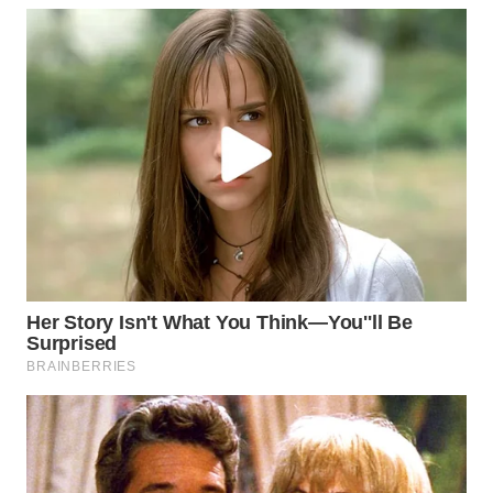
WAHANA
KONSUMEN
WAHANA
LISTRIK
WAHANA
TRAVEL
WAHANA
TV
WAHANANEWS
ID
WAHANANEWS
CO ID