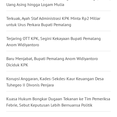
Uang Asing hingga Logam Mulia
WN
KALTENG
Terkuak, Ayah Staf Administrasi KPK Minta Rp2 Miliar
untuk Urus Perkara Bupati Pemalang
WN
KALTARA
Terjaring OTT KPK, Segini Kekayaan Bupati Pemalang
WN
Anom Widiyantoro
KALSEL
Baru Menjabat, Bupati Pemalang Anom Widiyantoro
WN
Diciduk KPK
KALTIM
Korupsi Anggaran, Kades-Sekdes-Kaur Keuangan Desa
WN
Tuhegeo II Divonis Penjara
SULSEL
Kuasa Hukum Bongkar Dugaan Tekanan ke Tim Pemeriksa
WN
Febrie, Sebut Keputusan Lebih Bernuansa Politik
GORONTALO