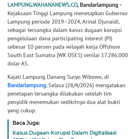
LAMPUNG.WAHANANEWS.CO
, Bandarlampung -
SIBER
Kejaksaan Tinggi Lampung menetapkan Gubernur
Lampung periode 2019–2024, Arinal Djunaidi,
REDAKSI
sebagai tersangka dalam kasus dugaan korupsi
KARIR
pengelolaan dana participating interest (PI)
sebesar 10 persen pada wilayah kerja Offshore
DISCLAIMER
South East Sumatra (WK OSES) senilai 17.286.000
dolar AS.
Wahana
News
Kajati Lampung Danang Suryo Wibowo, di
Regional
Bandarlampung
, Selasa (28/4/2026) mengatakan
penetapan tersangka dilakukan setelah tim
WN
penyidik menemukan sedikitnya dua alat bukti
SUMUT
yang cukup.
WN
Baca Juga:
JAKARTA
Kasus Dugaan Korupsi Dalam Digitalisasi