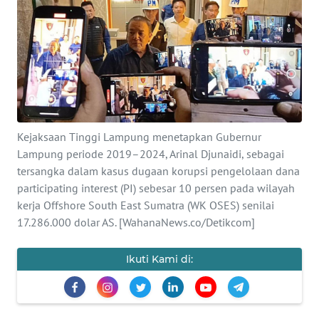
OPINI
Informasi
INDEKS
BERITA
Kejaksaan Tinggi Lampung menetapkan Gubernur
KONTAK
Lampung periode 2019–2024, Arinal Djunaidi, sebagai
KAMI
tersangka dalam kasus dugaan korupsi pengelolaan dana
participating interest (PI) sebesar 10 persen pada wilayah
INFO
kerja Offshore South East Sumatra (WK OSES) senilai
IKLAN
17.286.000 dolar AS. [WahanaNews.co/Detikcom]
TENTANG
Ikuti Kami di:
KAMI
PEDOMAN
MEDIA