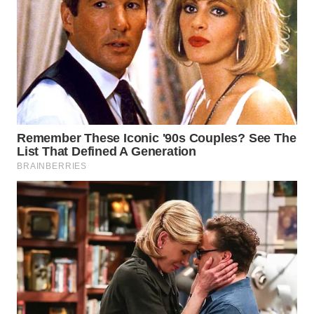
WAHANANEWS
NET
WAHANA
SPORT
WAHANA
UMKM
WAHANA
SELEB
WAHANA
PERSONA
WAHANA
OTOMOTIF