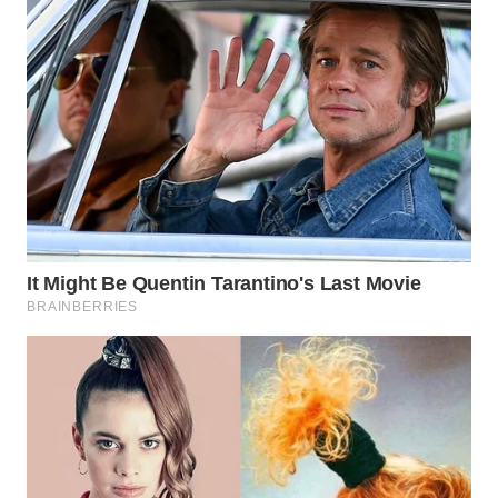
WN
PURWAKARTA
WN
PRIANGAN
TIMUR
WN
SEMARANG
WN
SOLO
WN
BOROBUDUR
WN
MADURA