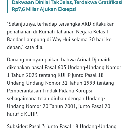
Dakwaan Dinilai Tak Jelas, Terdakwa Gratifikasi
Rp7,6 Miliar Ajukan Eksepsi
WN
RIAU
"Selanjutnya, terhadap tersangka ARD dilakukan
WN
penahanan di Rumah Tahanan Negara Kelas I
SERAMBI
Bandar Lampung di Way Hui selama 20 hari ke
depan," kata dia.
WN
JAMBI
Danang menyampaikan bahwa Arinal Djunaidi
dikenakan pasal Pasal 603 Undang-Undang Nomor
WN
1 Tahun 2023 tentang KUHP junto Pasal 18
SULTRA
Undang-Undang Nomor 31 Tahun 1999 tentang
Pemberantasan Tindak Pidana Korupsi
WN
sebagaimana telah diubah dengan Undang-
NTB
Undang Nomor 20 Tahun 2001, junto Pasal 20
huruf c KUHP.
WN
SULTENG
Subsider: Pasal 3 junto Pasal 18 Undang-Undang