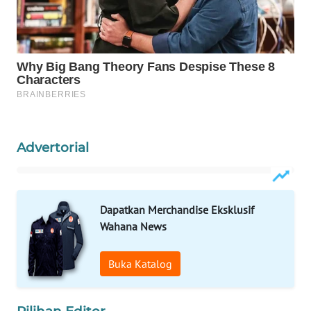
WAHANA
HEALTH
WAHANA
DESA
WISATA
LAPAK
Advertorial
WAHANA
Wahana
Network
Dapatkan Merchandise Eksklusif
Wahana News
KONSUMEN
LISTRIK
Buka Katalog
MASYARAKAT
KELISTRIKAN