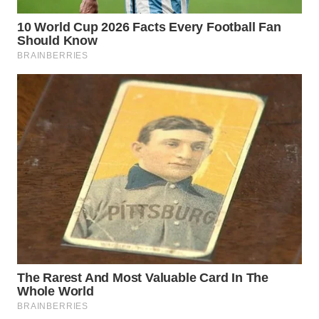
WN
BORNEO
Wahana
Media
Group
WAHANA
NEWS
WAHANA
TANI
WAHANA
ADVOKAT
WAHANA
INFRASTRUKTUR