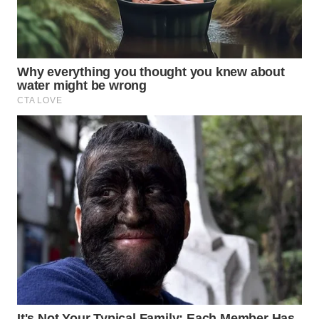
PADANG
LAWAS
WN
SUMEDANG
WN
CIANJUR
WN
KEPULAUAN
SERIBU
WN
TANGERANG
WN
BINJAI