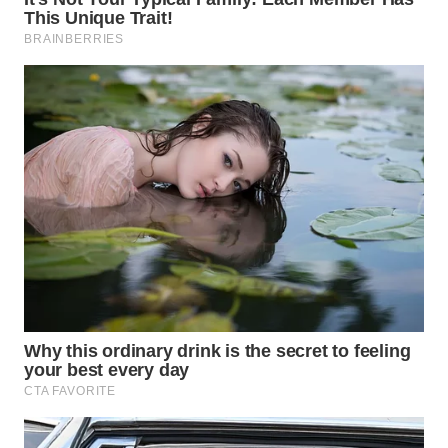
WN
CIREBON
WN
INDRAMAYU
WN
KUNINGAN
WN
MAJALENGKA
WN
SUBANG
WN
SUKABUMI