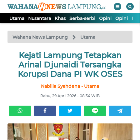
Utama
Nusantara
Khas
Serba-serbi
Opini
Opini
Ind
WAHANA
Tutup
TV
Wahana News Lampung
Utama
Kejati Lampung Tetapkan
UTAMA
Arinal Djunaidi Tersangka
NUSANTARA
Korupsi Dana PI WK OSES
Nabilla Syahdena - Utama
KHAS
Rabu, 29 April 2026 - 08:34 WIB
SERBA-
SERBI
OPINI