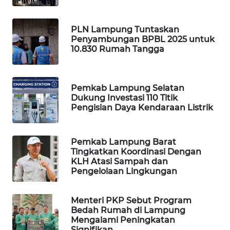
KOPEKLIN
PLN Lampung Tuntaskan
Penyambungan BPBL 2025 untuk
PORTAL
10.830 Rumah Tangga
KONSUMEN
FORWAMKI
Pemkab Lampung Selatan
Dukung Investasi 110 Titik
Pengisian Daya Kendaraan Listrik
ALPERKLINAS
FORJASIDA
Pemkab Lampung Barat
Tingkatkan Koordinasi Dengan
KLH Atasi Sampah dan
TAMBANG
Pengelolaan Lingkungan
NEWS
Menteri PKP Sebut Program
SITUNGIR
Bedah Rumah di Lampung
NEWS
Mengalami Peningkatan
Signifikan