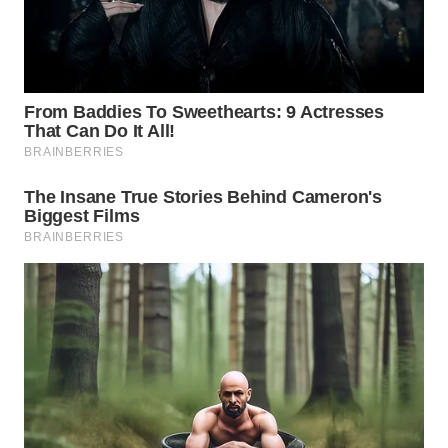
WN
BEKASI
WN
BOGOR
WN
DEPOK
WN
TAPANULI
UTARA
WN
SAMOSIR
WN