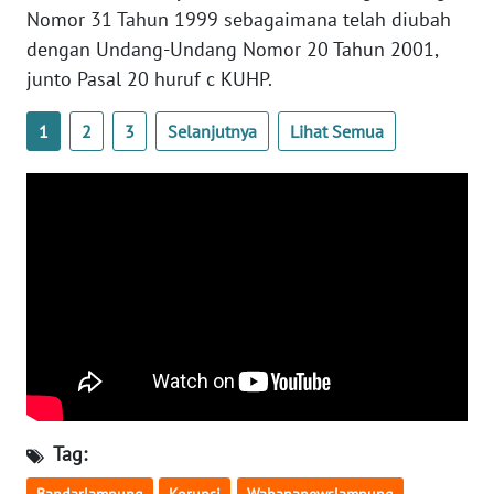
Nomor 31 Tahun 1999 sebagaimana telah diubah
WN
dengan Undang-Undang Nomor 20 Tahun 2001,
SULBAR
junto Pasal 20 huruf c KUHP.
WN
1
2
3
Selanjutnya
Lihat Semua
BABEL
WN
SUMBAR
WN
SUMSEL
WN
BENGKULU
WN
Tag:
LAMPUNG