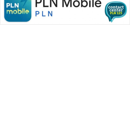
WAHANA MEDIA GROUP
|
|
|
WAHANA NEWS co
WAHANA TANI
WAHANA ADVOKAT
|
|
WAHANA INFRASTRUKTUR
WAHANA KONSUMEN
|
|
|
WAHANA LISTRIK
WAHANA TRAVEL
WAHANA TV
|
|
|
WAHANANEWS id
WAHANANEWS CO ID
WAHANANEWS NET
|
|
|
WAHANA SPORT ID
Wahana UMKM
Wahana Seleb