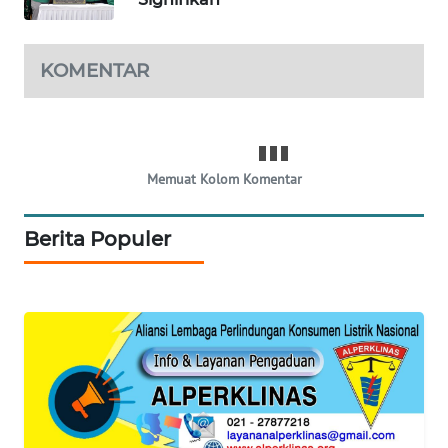
SIDIKALANG
NEWS
KOMENTAR
SIBARAGAS
NEWS
METRO
Memuat Kolom Komentar
SIANTAR
NEWS
Berita Populer
METRO
MEDAN
NEWS
METRO
JAKARTA
NEWS