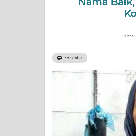
Nama Baik,
OPINI
Ko
Informasi
INDEKS
BERITA
Selasa,
KONTAK
Komentar
KAMI
INFO
IKLAN
TENTANG
KAMI
PEDOMAN
MEDIA
SIBER