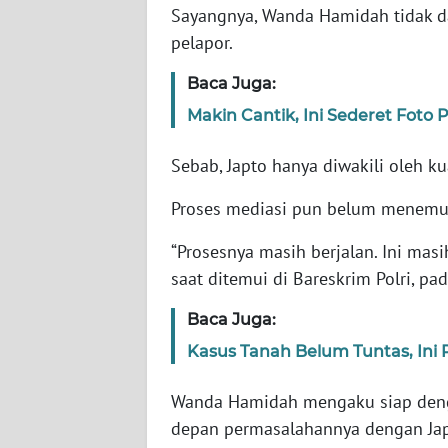
JABAR
Sayangnya, Wanda Hamidah tidak d
pelapor.
WN
Baca Juga:
BANTEN
Makin Cantik, Ini Sederet Foto
WN
NTT
Sebab, Japto hanya diwakili oleh k
Proses mediasi pun belum menemuk
WN
KEPRI
“Prosesnya masih berjalan. Ini mas
saat ditemui di Bareskrim Polri, pad
WN
PAPUA
Baca Juga:
Kasus Tanah Belum Tuntas, Ini
WN
PAPUA
Wanda Hamidah mengaku siap deng
BARAT
depan permasalahannya dengan Jap