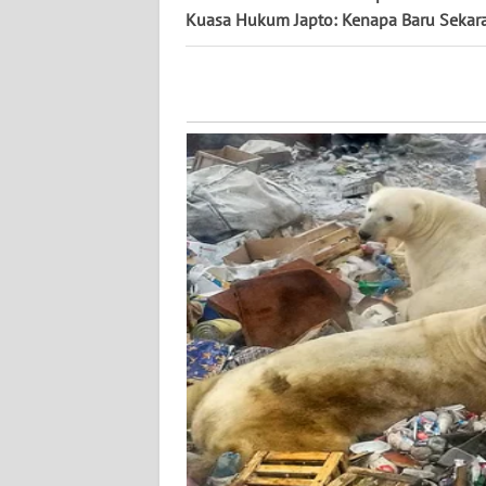
KALTENG
Kuasa Hukum Japto: Kenapa Baru Sekar
WN
KALTARA
WN
KALSEL
WN
KALTIM
WN
SULSEL
WN
GORONTALO
WN