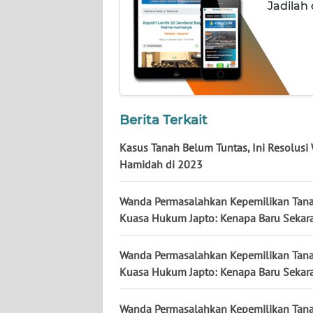
Jadilah
JATENG
WN
NUSANTARA
WN
JOGJA
Berita Terkait
Kasus Tanah Belum Tuntas, Ini Resolusi
WN
Hamidah di 2023
JATIM
Wanda Permasalahkan Kepemilikan Tana
WN
Kuasa Hukum Japto: Kenapa Baru Sekar
BALI
Wanda Permasalahkan Kepemilikan Tana
WN
Kuasa Hukum Japto: Kenapa Baru Sekar
KALBAR
Wanda Permasalahkan Kepemilikan Tana
WN