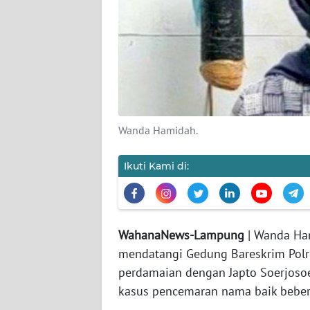
REDAKSI
KARIR
DISCLAIMER
Wanda Hamidah.
Wahana
News
Regional
Ikuti Kami di:
WN
SUMUT
WahanaNews-Lampung
| Wanda Ha
mendatangi Gedung Bareskrim Polr
WN
JAKARTA
perdamaian dengan Japto Soerjosoe
kasus pencemaran nama baik beber
WN