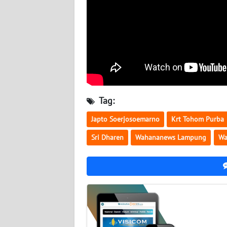
WN
SULBAR
WN
BABEL
WN
SUMBAR
Tag:
WN
Japto Soerjosoemarno
Krt Tohom Purba
SUMSEL
Sri Dharen
Wahananews Lampung
Wa
WN
BENGKULU
WN
LAMPUNG
WN