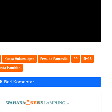
Kuasa Hukum Japto
Pemuda Pancasila
PP
SHGB
nda Hamidah
Beri Komentar