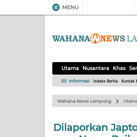
MENU
WAHANA
Tutup
TV
UTAMA
NUSANTARA
Utama
Nusantara
Khas
Ser
KHAS
Informasi
Indeks Berita
Kontak 
SERBA-
Wahana News Lampung
Utam
SERBI
OPINI
Dilaporkan Japt