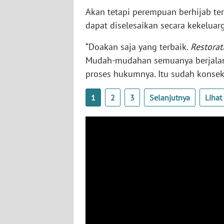
WN
Akan tetapi perempuan berhijab t
RIAU
dapat diselesaikan secara kekeluar
WN
“Doakan saja yang terbaik.
Restorat
SERAMBI
Mudah-mudahan semuanya berjalan de
proses hukumnya. Itu sudah konsek
WN
JAMBI
1
2
3
Selanjutnya
Liha
WN
SULTRA
WN
NTB
WN
SULTENG