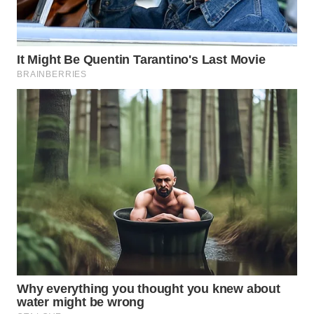
WAHANANEWS
NET
WAHANA
SPORT
WAHANA
UMKM
WAHANA
SELEB
WAHANA
PERSONA
WAHANA
OTOMOTIF