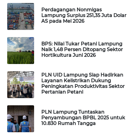
Perdagangan Nonmigas
WALINKI
Lampung Surplus 251,35 Juta Dolar
ID
AS pada Mei 2026
MAWAKA
ID
BPS: Nilai Tukar Petani Lampung
Naik 1,48 Persen Ditopang Sektor
MARTABAT
Hortikultura Juni 2026
NET
PLN UID Lampung Siap Hadirkan
PLN
Layanan Kelistrikan Dukung
WATCH
Peningkatan Produktivitas Sektor
Pertanian Petani
MKLI
PLN Lampung Tuntaskan
LPKKI
Penyambungan BPBL 2025 untuk
10.830 Rumah Tangga
LKKI