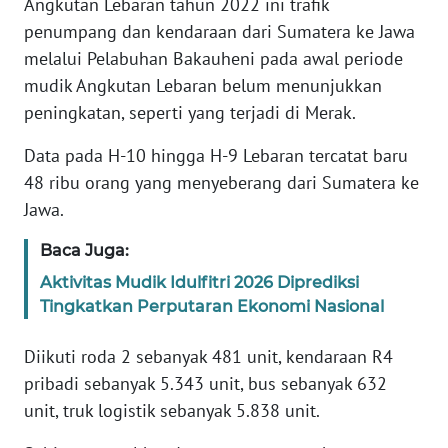
Angkutan Lebaran tahun 2022 ini trafik
WN
penumpang dan kendaraan dari Sumatera ke Jawa
JABAR
melalui Pelabuhan Bakauheni pada awal periode
mudik Angkutan Lebaran belum menunjukkan
WN
peningkatan, seperti yang terjadi di Merak.
BANTEN
Data pada H-10 hingga H-9 Lebaran tercatat baru
WN
48 ribu orang yang menyeberang dari Sumatera ke
NTT
Jawa.
WN
Baca Juga:
KEPRI
Aktivitas Mudik Idulfitri 2026 Diprediksi
Tingkatkan Perputaran Ekonomi Nasional
WN
PAPUA
Diikuti roda 2 sebanyak 481 unit, kendaraan R4
pribadi sebanyak 5.343 unit, bus sebanyak 632
WN
PAPUA
unit, truk logistik sebanyak 5.838 unit.
BARAT