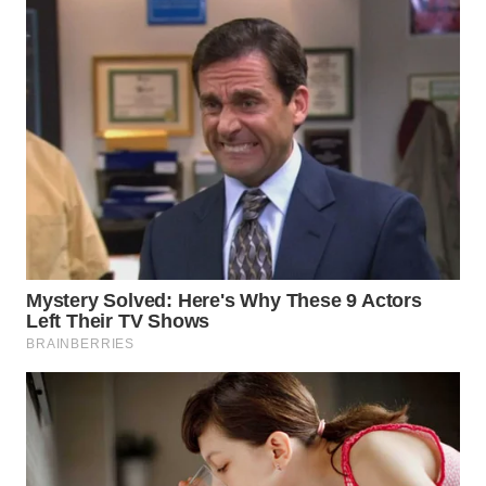
WN
BORNEO
Wahana
Media
Group
WAHANA
NEWS
WAHANA
TANI
WAHANA
ADVOKAT
WAHANA
INFRASTRUKTUR