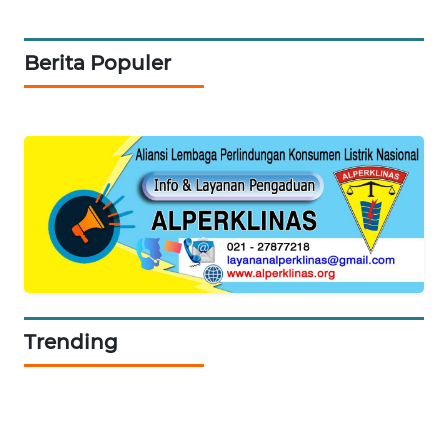
SIDIKALANG
NEWS
Berita Populer
SIBARAGAS
NEWS
METRO
SIANTAR
NEWS
METRO
MEDAN
NEWS
Trending
METRO
JAKARTA
NEWS