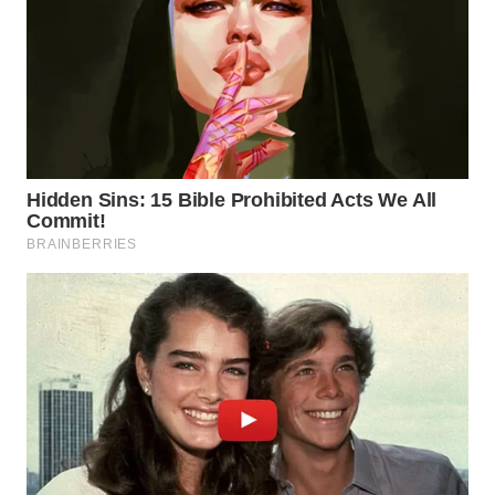
LABUHANBATU
WN
TAPANULI
TENGAH
WN DELI
SERDANG
WN
TEBING
TINGGI
WN
PAKPAK
WN
KARAWANG