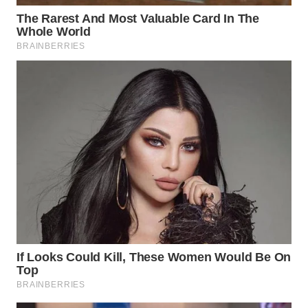
WN
SURABAYA
WN
NATUNA
WN
BINTAN
WN
MANDALIKA
WN
LIKUPANG
WN
LABUANBAJO