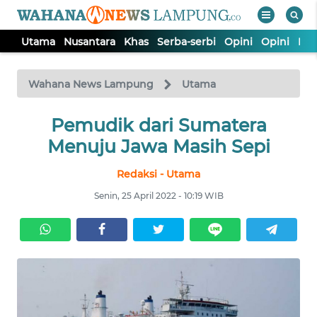
Utama
Nusantara
Khas
Serba-serbi
Opini
Opini
Ind
WAHANA
Tutup
TV
Wahana News Lampung
Utama
Pemudik dari Sumatera
UTAMA
Menuju Jawa Masih Sepi
NUSANTARA
Redaksi - Utama
Senin, 25 April 2022 - 10:19 WIB
KHAS
SERBA-
SERBI
OPINI