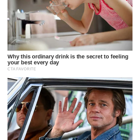
WAHANA
KONSUMEN
WAHANA
LISTRIK
WAHANA
TRAVEL
WAHANA
TV
WAHANANEWS
ID
WAHANANEWS
CO ID