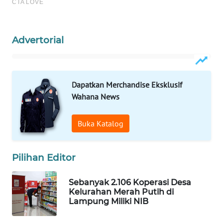
WAHANA
HEALTH
Advertorial
WAHANA
DESA
WISATA
Dapatkan Merchandise Eksklusif
LAPAK
Wahana News
WAHANA
Buka Katalog
Wahana
Network
Pilihan Editor
KONSUMEN
LISTRIK
Sebanyak 2.106 Koperasi Desa
Kelurahan Merah Putih di
Lampung Miliki NIB
MASYARAKAT
KELISTRIKAN