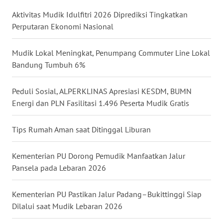
WN
Aktivitas Mudik Idulfitri 2026 Diprediksi Tingkatkan
JATENG
Perputaran Ekonomi Nasional
WN
Mudik Lokal Meningkat, Penumpang Commuter Line Lokal
NUSANTARA
Bandung Tumbuh 6%
WN
Peduli Sosial, ALPERKLINAS Apresiasi KESDM, BUMN
JOGJA
Energi dan PLN Fasilitasi 1.496 Peserta Mudik Gratis
WN
Tips Rumah Aman saat Ditinggal Liburan
JATIM
Kementerian PU Dorong Pemudik Manfaatkan Jalur
WN
Pansela pada Lebaran 2026
BALI
Kementerian PU Pastikan Jalur Padang–Bukittinggi Siap
WN
Dilalui saat Mudik Lebaran 2026
KALBAR