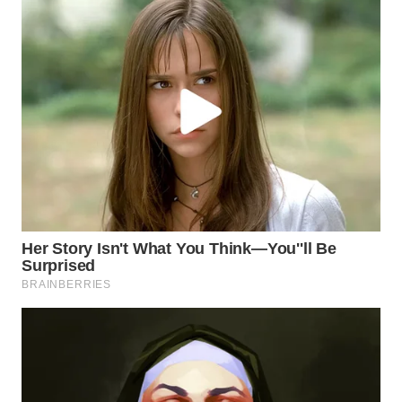
WN
LANGKAT
WN
TAPANULI
SELATAN
WN
TANJUNG
LESUNG
WN
KARO
WN
SIMALUNGUN
WN