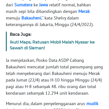
SIBER
dari
Sumatera
ke
Jawa
relatif normal, bahkan
masih sepi bila dibandingkan dengan
Merak
REDAKSI
menuju
Bakauheni
," kata Shelvy dalam
keterangannya di Jakarta, Minggu (24/4/2022).
KARIR
Baca Juga:
Ikuti Maps, Ratusan Mobil Malah Nyasar ke
DISCLAIMER
Sawah di Sleman!
Wahana
News
Ia menjelaskan, Posko Data ASDP Cabang
Regional
Bakauheni mencatat jumlah total penumpang yang
telah menyeberang dari Bakauheni menuju Merak
WN
pada Jumat (22/4) atau H-10 hingga Minggu (24/4)
SUMUT
pagi atau H-8 sebanyak 48. ribu orang dan total
kendaraan sebanyak 12.294 unit kendaraan.
WN
JAKARTA
Menurut dia, dalam penyelenggaraan arus
mudik