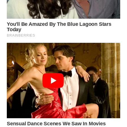
WN
BEKASI
WN
BOGOR
WN
DEPOK
WN
TAPANULI
UTARA
WN
SAMOSIR
WN