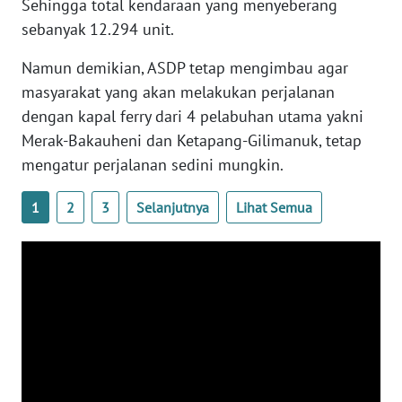
Sehingga total kendaraan yang menyeberang
sebanyak 12.294 unit.
WN
RIAU
Namun demikian, ASDP tetap mengimbau agar
masyarakat yang akan melakukan perjalanan
WN
dengan kapal ferry dari 4 pelabuhan utama yakni
SERAMBI
Merak-Bakauheni dan Ketapang-Gilimanuk, tetap
WN
mengatur perjalanan sedini mungkin.
JAMBI
1
2
3
Selanjutnya
Lihat Semua
WN
SULTRA
WN
NTB
WN
SULTENG