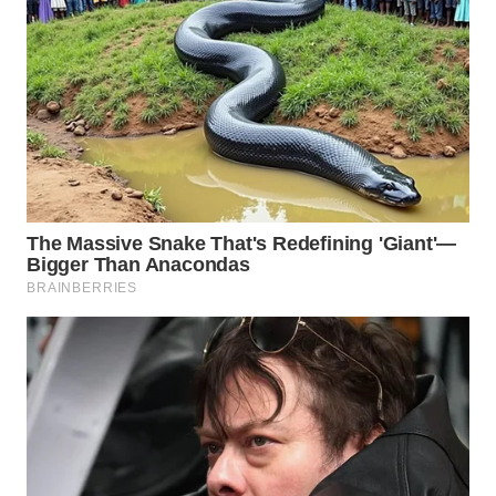
WN
CIREBON
WN
INDRAMAYU
WN
KUNINGAN
WN
MAJALENGKA
WN
SUBANG
WN
SUKABUMI