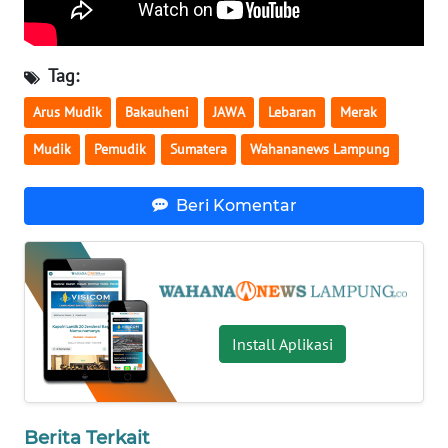
WN
SULBAR
Tag:
WN
Arus Mudik
Bakauheni
JAWA
Lebaran
Merak
BABEL
Mudik
Pemudik
Sumatera
Wahananews Lampung
WN
SUMBAR
Beri Komentar
WN
SUMSEL
WN
Install Aplikasi
BENGKULU
WN
LAMPUNG
Berita Terkait