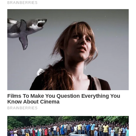
PADANG
LAWAS
WN
SUMEDANG
WN
CIANJUR
WN
KEPULAUAN
SERIBU
WN
TANGERANG
WN
BINJAI