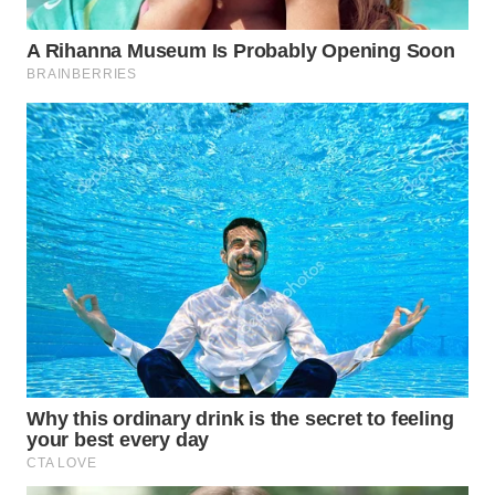
WN
SULUT
WN
MALUKU
WN
MALUT
WN
DAIRI
WN
DANAU
TOBA
WN
NIAS