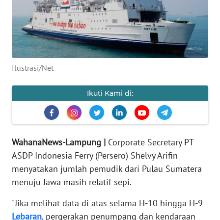
OPINI
Informasi
INDEKS
Ilustrasi/Net
BERITA
Ikuti Kami di:
KONTAK
KAMI
INFO
WahanaNews-Lampung |
Corporate Secretary PT
IKLAN
ASDP Indonesia Ferry (Persero) Shelvy Arifin
menyatakan jumlah pemudik dari Pulau Sumatera
TENTANG
KAMI
menuju Jawa masih relatif sepi.
"Jika melihat data di atas selama H-10 hingga H-9
PEDOMAN
Lebaran
, pergerakan penumpang dan kendaraan
MEDIA