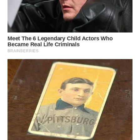
WN
PURWAKARTA
WN
PRIANGAN
TIMUR
WN
SEMARANG
WN
SOLO
WN
BOROBUDUR
WN
MADURA