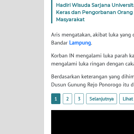
WN
Hadiri Wisuda Sarjana Universit
RIAU
Keras dan Pengorbanan Orang
Masyarakat
WN
SERAMBI
Aris mengatakan, akibat luka yang 
Bandar
Lampung
.
WN
JAMBI
Korban IN mengalami luka parah ka
mengalami luka ringan dengan caka
WN
SULTRA
Berdasarkan keterangan yang dihim
Dusun Gunung Rejo Ponorogo itu di
WN
NTB
1
2
3
Selanjutnya
Liha
WN
SULTENG