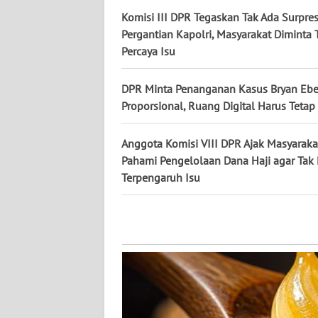
KALTENG
Komisi III DPR Tegaskan Tak Ada Surpre
Pergantian Kapolri, Masyarakat Diminta 
WN
Percaya Isu
KALTARA
DPR Minta Penanganan Kasus Bryan Eb
WN
Proporsional, Ruang Digital Harus Tetap
KALSEL
Anggota Komisi VIII DPR Ajak Masyaraka
WN
Pahami Pengelolaan Dana Haji agar Ta
KALTIM
Terpengaruh Isu
WN
SULSEL
WN
GORONTALO
WN