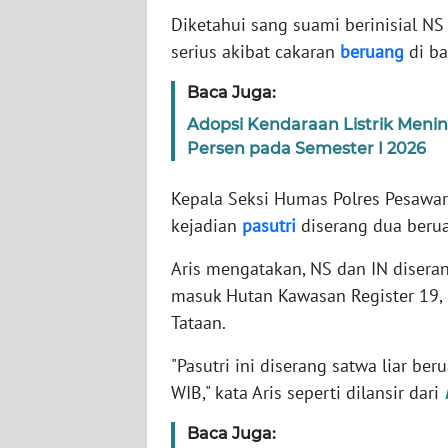
JABAR
Diketahui sang suami berinisial NS 
serius akibat cakaran
beruang
di ba
WN
BANTEN
Baca Juga:
Adopsi Kendaraan Listrik Men
WN
Persen pada Semester I 2026
NTT
Kepala Seksi Humas Polres Pesawa
WN
kejadian
pasutri
diserang dua beruan
KEPRI
Aris mengatakan, NS dan IN diseran
WN
masuk Hutan Kawasan Register 19,
PAPUA
Tataan.
WN
"Pasutri ini diserang satwa liar be
PAPUA
WIB," kata Aris seperti dilansir dari
BARAT
Baca Juga: