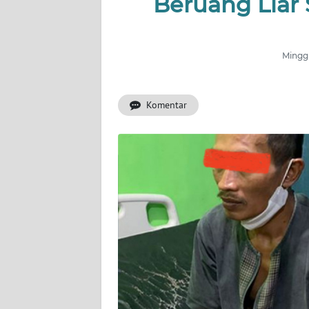
Beruang Liar
OPINI
Informasi
Minggu
INDEKS
BERITA
Komentar
KONTAK
KAMI
INFO
IKLAN
TENTANG
KAMI
PEDOMAN
MEDIA
SIBER