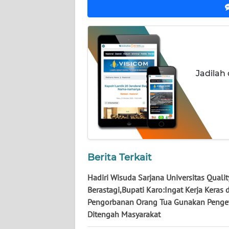
JATENG
WN
NUSANTARA
Jadilah
WN
JOGJA
WN
JATIM
WN
Berita Terkait
BALI
Hadiri Wisuda Sarjana Universitas Qualit
WN
Berastagi,Bupati Karo:Ingat Kerja Keras 
KALBAR
Pengorbanan Orang Tua Gunakan Penge
Ditengah Masyarakat
WN