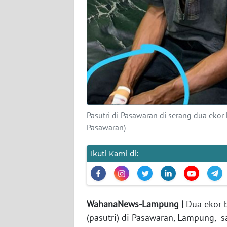
REDAKSI
KARIR
DISCLAIMER
Wahana
News
Pasutri di Pasawaran di serang dua ekor
Regional
Pasawaran)
WN
Ikuti Kami di:
SUMUT
WN
JAKARTA
WahanaNews-Lampung |
Dua ekor 
(pasutri) di Pasawaran, Lampung, s
WN