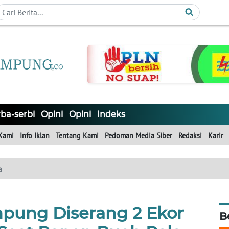
ba-serbi
Opini
Opini
Indeks
Kami
Info Iklan
Tentang Kami
Pedoman Media Siber
Redaksi
Karir
a
mpung Diserang 2 Ekor
B