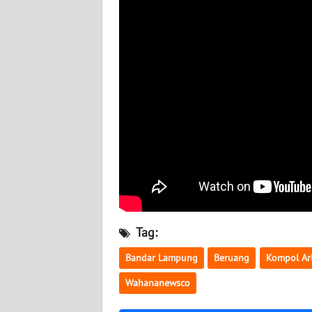
WN
SULBAR
WN
BABEL
WN
SUMBAR
WN
SUMSEL
WN
BENGKULU
Tag:
Bandar Lampung
Beruang
Kompol Ari
WN
LAMPUNG
Wahananewsco
WN