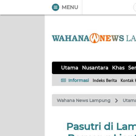
MENU
WAHANA
Tutup
TV
UTAMA
NUSANTARA
Utama
Nusantara
Khas
Ser
KHAS
Informasi
Indeks Berita
Kontak 
SERBA-
Wahana News Lampung
Utam
SERBI
OPINI
Pasutri di La