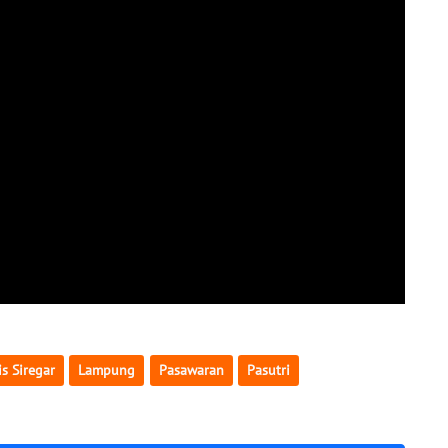
s Siregar
Lampung
Pasawaran
Pasutri