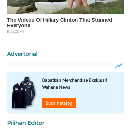
WAHANA
KONSUMEN
WAHANA
LISTRIK
WAHANA
Advertorial
TRAVEL
WAHANA
TV
Dapatkan Merchandise Eksklusif
Wahana News
WAHANANEWS
ID
Buka Katalog
WAHANANEWS
Pilihan Editor
CO ID