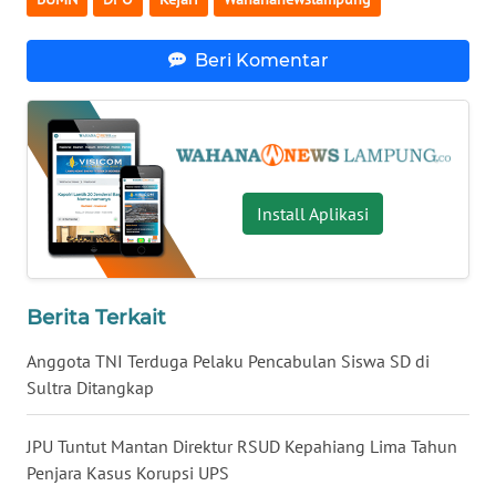
WN
KALTENG
Beri Komentar
WN
KALTARA
WN
KALSEL
Install Aplikasi
WN
KALTIM
Berita Terkait
WN
Anggota TNI Terduga Pelaku Pencabulan Siswa SD di
SULSEL
Sultra Ditangkap
WN
JPU Tuntut Mantan Direktur RSUD Kepahiang Lima Tahun
GORONTALO
Penjara Kasus Korupsi UPS