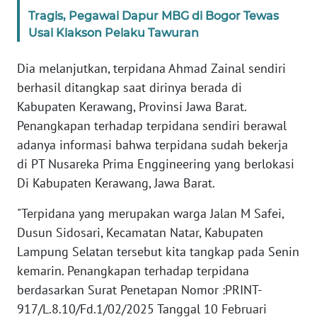
WN
Tragis, Pegawai Dapur MBG di Bogor Tewas
JABAR
Usai Klakson Pelaku Tawuran
WN
Dia melanjutkan, terpidana Ahmad Zainal sendiri
BANTEN
berhasil ditangkap saat dirinya berada di
Kabupaten Kerawang, Provinsi Jawa Barat.
WN
Penangkapan terhadap terpidana sendiri berawal
NTT
adanya informasi bahwa terpidana sudah bekerja
di PT Nusareka Prima Enggineering yang berlokasi
WN
Di Kabupaten Kerawang, Jawa Barat.
KEPRI
"Terpidana yang merupakan warga Jalan M Safei,
WN
Dusun Sidosari, Kecamatan Natar, Kabupaten
PAPUA
Lampung Selatan tersebut kita tangkap pada Senin
kemarin. Penangkapan terhadap terpidana
WN
berdasarkan Surat Penetapan Nomor :PRINT-
PAPUA
BARAT
917/L.8.10/Fd.1/02/2025 Tanggal 10 Februari