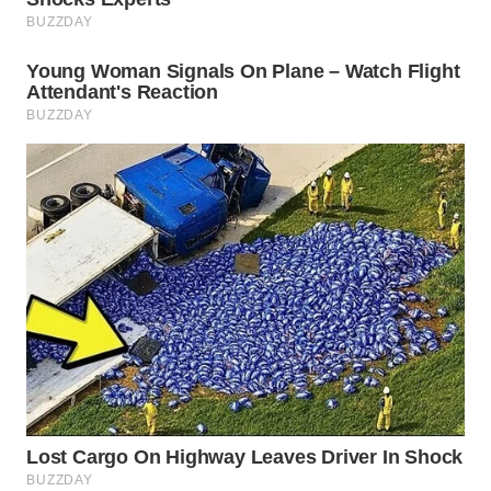
WN
PURWAKARTA
WN
PRIANGAN
TIMUR
WN
SEMARANG
WN
SOLO
WN
BOROBUDUR
WN
MADURA