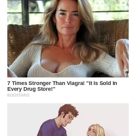
WN
BEKASI
WN
BOGOR
WN
DEPOK
WN
TAPANULI
UTARA
WN
SAMOSIR
WN