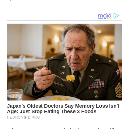
WN
LANGKAT
WN
TAPANULI
SELATAN
WN
TANJUNG
LESUNG
WN
KARO
WN
SIMALUNGUN
WN