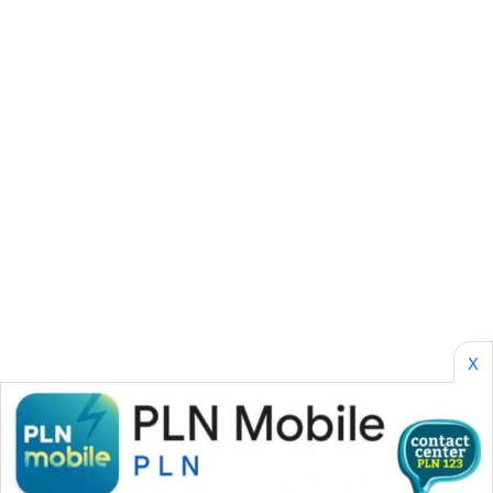
PERAPKI
NEWS
SONYA
ASA
NEWS
X