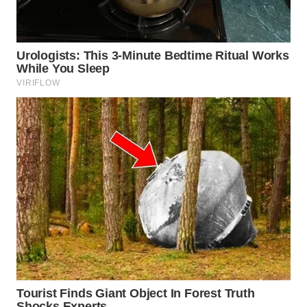
WN
CIREBON
WN
INDRAMAYU
WN
KUNINGAN
WN
MAJALENGKA
WN
SUBANG
WN
SUKABUMI