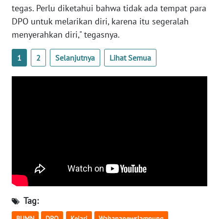
tegas. Perlu diketahui bahwa tidak ada tempat para
WN
DPO untuk melarikan diri, karena itu segeralah
JATENG
menyerahkan diri," tegasnya.
WN
1
2
Selanjutnya
Lihat Semua
NUSANTARA
WN
JOGJA
WN
JATIM
WN
BALI
WN
Tag:
KALBAR
BUMN
DPO
Kejari
Wahananewslampung