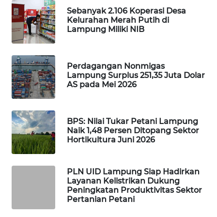
Sebanyak 2.106 Koperasi Desa
WAHANANEWS
Kelurahan Merah Putih di
NET
Lampung Miliki NIB
WAHANA
SPORT
Perdagangan Nonmigas
Lampung Surplus 251,35 Juta Dolar
WAHANA
AS pada Mei 2026
UMKM
WAHANA
BPS: Nilai Tukar Petani Lampung
SELEB
Naik 1,48 Persen Ditopang Sektor
Hortikultura Juni 2026
WAHANA
PERSONA
PLN UID Lampung Siap Hadirkan
Layanan Kelistrikan Dukung
Peningkatan Produktivitas Sektor
WAHANA
Pertanian Petani
OTOMOTIF