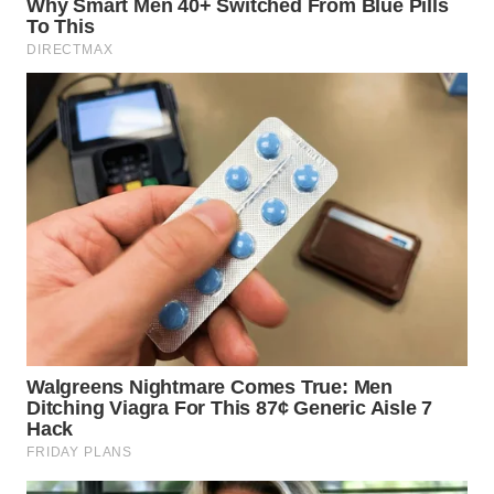
LABUHANBATU
WN
TAPANULI
TENGAH
WN DELI
SERDANG
WN
TEBING
TINGGI
WN
PAKPAK
WN
KARAWANG