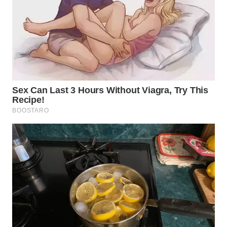
PADANG
LAWAS
WN
SUMEDANG
WN
CIANJUR
WN
KEPULAUAN
SERIBU
WN
TANGERANG
WN
BINJAI