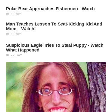
WN
SURABAYA
WN
NATUNA
WN
BINTAN
WN
MANDALIKA
WN
LIKUPANG
WN
LABUANBAJO