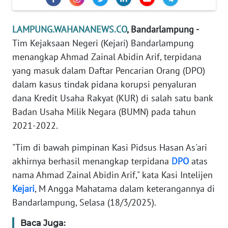
SIBER
LAMPUNG.WAHANANEWS.CO
, Bandarlampung -
REDAKSI
Tim Kejaksaan Negeri (Kejari) Bandarlampung
menangkap Ahmad Zainal Abidin Arif, terpidana
KARIR
yang masuk dalam Daftar Pencarian Orang (DPO)
dalam kasus tindak pidana korupsi penyaluran
DISCLAIMER
dana Kredit Usaha Rakyat (KUR) di salah satu bank
Badan Usaha Milik Negara (BUMN) pada tahun
Wahana
2021-2022.
News
Regional
"Tim di bawah pimpinan Kasi Pidsus Hasan As'ari
akhirnya berhasil menangkap terpidana
DPO
atas
WN
SUMUT
nama Ahmad Zainal Abidin Arif," kata Kasi Intelijen
Kejari
, M Angga Mahatama dalam keterangannya di
WN
Bandarlampung, Selasa (18/3/2025).
JAKARTA
Baca Juga: