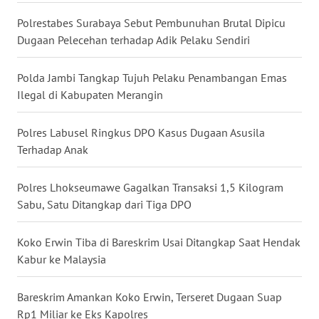
WN
Polrestabes Surabaya Sebut Pembunuhan Brutal Dipicu
SULUT
Dugaan Pelecehan terhadap Adik Pelaku Sendiri
WN
Polda Jambi Tangkap Tujuh Pelaku Penambangan Emas
MALUKU
Ilegal di Kabupaten Merangin
WN
Polres Labusel Ringkus DPO Kasus Dugaan Asusila
MALUT
Terhadap Anak
WN
DAIRI
Polres Lhokseumawe Gagalkan Transaksi 1,5 Kilogram
Sabu, Satu Ditangkap dari Tiga DPO
WN
DANAU
Koko Erwin Tiba di Bareskrim Usai Ditangkap Saat Hendak
TOBA
Kabur ke Malaysia
WN
Bareskrim Amankan Koko Erwin, Terseret Dugaan Suap
NIAS
Rp1 Miliar ke Eks Kapolres