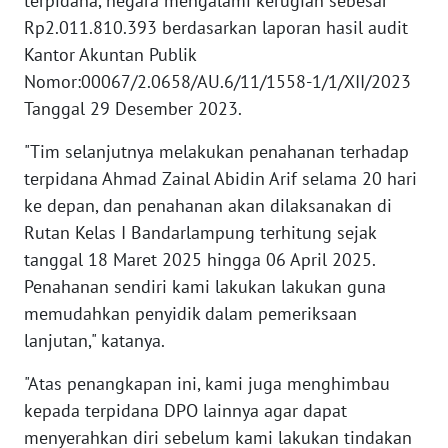
terpidana, negara mengalami kerugian sebesar
Rp2.011.810.393 berdasarkan laporan hasil audit
WN
SULBAR
Kantor Akuntan Publik
Nomor:00067/2.0658/AU.6/11/1558-1/1/XII/2023
WN
Tanggal 29 Desember 2023.
BABEL
"Tim selanjutnya melakukan penahanan terhadap
terpidana Ahmad Zainal Abidin Arif selama 20 hari
WN
SUMBAR
ke depan, dan penahanan akan dilaksanakan di
Rutan Kelas I Bandarlampung terhitung sejak
WN
tanggal 18 Maret 2025 hingga 06 April 2025.
SUMSEL
Penahanan sendiri kami lakukan lakukan guna
memudahkan penyidik dalam pemeriksaan
WN
lanjutan," katanya.
BENGKULU
"Atas penangkapan ini, kami juga menghimbau
WN
kepada terpidana DPO lainnya agar dapat
LAMPUNG
menyerahkan diri sebelum kami lakukan tindakan