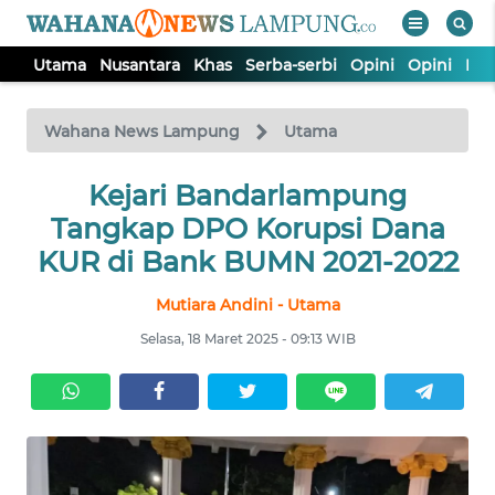
Utama
Nusantara
Khas
Serba-serbi
Opini
Opini
Ind
WAHANA
Tutup
TV
Wahana News Lampung
Utama
Kejari Bandarlampung
UTAMA
Tangkap DPO Korupsi Dana
NUSANTARA
KUR di Bank BUMN 2021-2022
Mutiara Andini - Utama
KHAS
Selasa, 18 Maret 2025 - 09:13 WIB
SERBA-
SERBI
OPINI