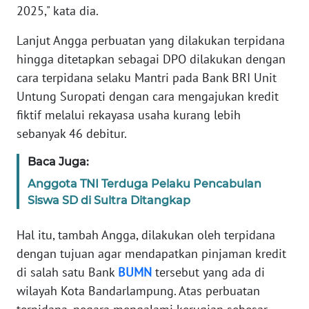
2025," kata dia.
WN
RIAU
Lanjut Angga perbuatan yang dilakukan terpidana
hingga ditetapkan sebagai DPO dilakukan dengan
WN
cara terpidana selaku Mantri pada Bank BRI Unit
SERAMBI
Untung Suropati dengan cara mengajukan kredit
fiktif melalui rekayasa usaha kurang lebih
WN
sebanyak 46 debitur.
JAMBI
Baca Juga:
WN
Anggota TNI Terduga Pelaku Pencabulan
SULTRA
Siswa SD di Sultra Ditangkap
WN
Hal itu, tambah Angga, dilakukan oleh terpidana
NTB
dengan tujuan agar mendapatkan pinjaman kredit
di salah satu Bank
BUMN
tersebut yang ada di
WN
wilayah Kota Bandarlampung. Atas perbuatan
SULTENG