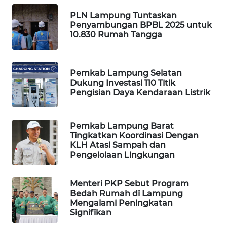
WAHANA
PLN Lampung Tuntaskan
HEALTH
Penyambungan BPBL 2025 untuk
10.830 Rumah Tangga
WAHANA
DESA
WISATA
Pemkab Lampung Selatan
Dukung Investasi 110 Titik
Pengisian Daya Kendaraan Listrik
LAPAK
WAHANA
Pemkab Lampung Barat
Wahana
Tingkatkan Koordinasi Dengan
Network
KLH Atasi Sampah dan
Pengelolaan Lingkungan
KONSUMEN
LISTRIK
Menteri PKP Sebut Program
Bedah Rumah di Lampung
Mengalami Peningkatan
MASYARAKAT
Signifikan
KELISTRIKAN