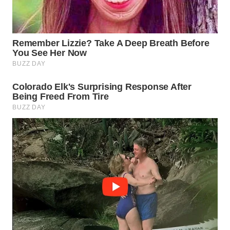
WN
BORNEO
Wahana
Media
Group
WAHANA
NEWS
WAHANA
TANI
WAHANA
ADVOKAT
WAHANA
INFRASTRUKTUR