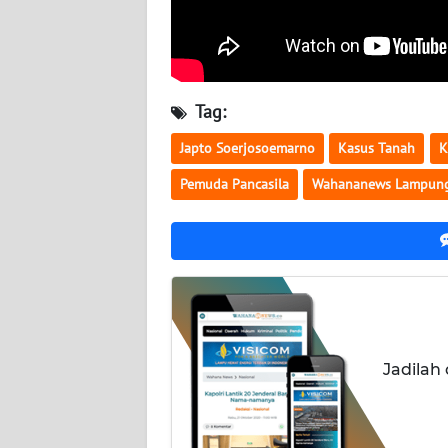
WN
SULBAR
WN
BABEL
Tag:
Japto Soerjosoemarno
Kasus Tanah
K
WN
SUMBAR
Pemuda Pancasila
Wahananews Lampun
WN
SUMSEL
WN
BENGKULU
Jadilah
WN
LAMPUNG
WN