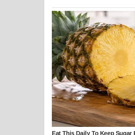
KALTENG
WN
KALTARA
WN
KALSEL
WN
KALTIM
WN
SULSEL
WN
GORONTALO
WN