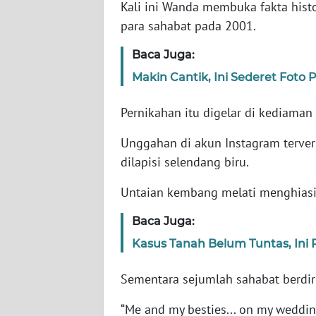
Kali ini Wanda membuka fakta hist
JABAR
para sahabat pada 2001.
WN
Baca Juga:
BANTEN
Makin Cantik, Ini Sederet Foto
WN
Pernikahan itu digelar di kediaman 
NTT
Unggahan di akun Instagram terver
WN
dilapisi selendang biru.
KEPRI
Untaian kembang melati menghias
WN
PAPUA
Baca Juga:
Kasus Tanah Belum Tuntas, Ini
WN
PAPUA
Sementara sejumlah sahabat berdiri
BARAT
“Me and my besties... on my wedding