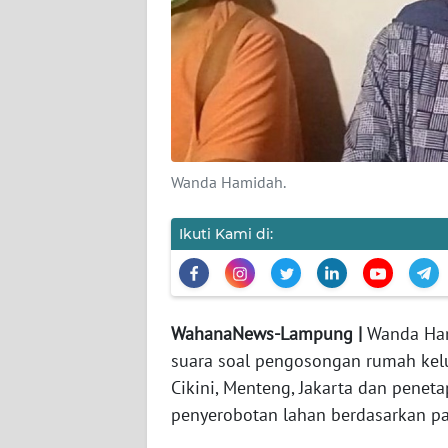
REDAKSI
KARIR
DISCLAIMER
Wanda Hamidah.
Wahana
News
Ikuti Kami di:
Regional
WN
SUMUT
WahanaNews-Lampung |
Wanda Ham
suara soal pengosongan rumah kelua
WN
Cikini, Menteng, Jakarta dan penet
JAKARTA
penyerobotan lahan berdasarkan p
WN