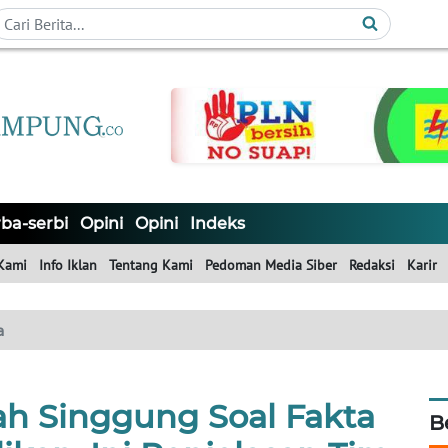
ba-serbi
Opini
Opini
Indeks
Kami
Info Iklan
Tentang Kami
Pedoman Media Siber
Redaksi
Karir
a
 Singgung Soal Fakta
B