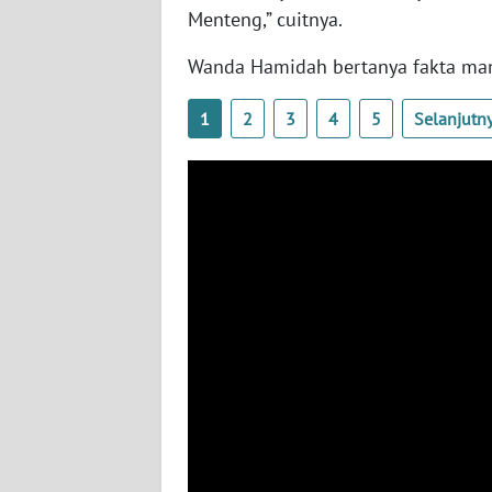
WN
Menteng,” cuitnya.
RIAU
Wanda Hamidah bertanya fakta mana
WN
SERAMBI
1
2
3
4
5
Selanjutn
WN
JAMBI
WN
SULTRA
WN
NTB
WN
SULTENG