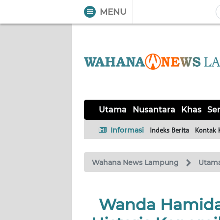
MENU
WAHANA
Tutup
TV
UTAMA
NUSANTARA
Utama
Nusantara
Khas
Ser
KHAS
Informasi
Indeks Berita
Kontak 
SERBA-
Wahana News Lampung
Utam
SERBI
OPINI
Wanda Hamidah