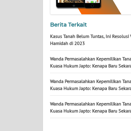
JATENG
WN
Berita Terkait
NUSANTARA
Kasus Tanah Belum Tuntas, Ini Resolusi
WN
Hamidah di 2023
JOGJA
Wanda Permasalahkan Kepemilikan Tana
WN
Kuasa Hukum Japto: Kenapa Baru Sekar
JATIM
Wanda Permasalahkan Kepemilikan Tana
WN
Kuasa Hukum Japto: Kenapa Baru Sekar
BALI
Wanda Permasalahkan Kepemilikan Tana
WN
Kuasa Hukum Japto: Kenapa Baru Sekar
KALBAR
WN