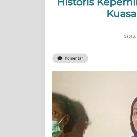
Historis Kepemil
OPINI
Kuasa
Informasi
INDEKS
BERITA
Sabtu,
KONTAK
Komentar
KAMI
INFO
IKLAN
TENTANG
KAMI
PEDOMAN
MEDIA
SIBER