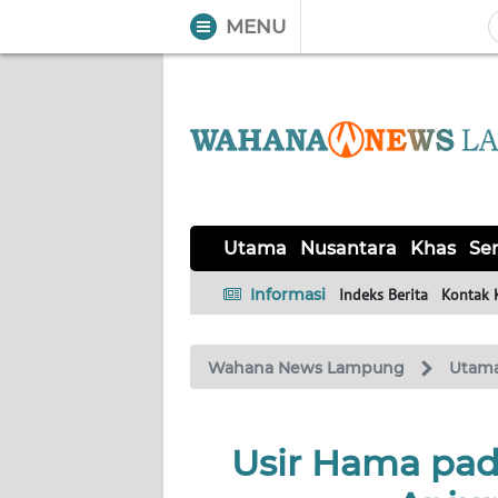
MENU
WAHANA
Tutup
TV
UTAMA
NUSANTARA
Utama
Nusantara
Khas
Ser
KHAS
Informasi
Indeks Berita
Kontak 
SERBA-
Wahana News Lampung
Utam
SERBI
OPINI
Usir Hama pada