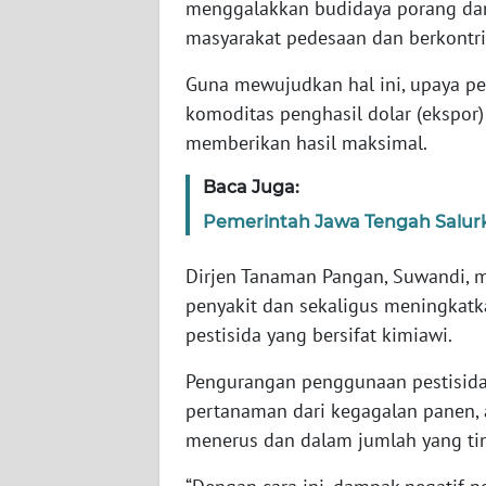
menggalakkan budidaya porang da
JABAR
masyarakat pedesaan dan berkontr
WN
Guna mewujudkan hal ini, upaya p
BANTEN
komoditas penghasil dolar (ekspor)
memberikan hasil maksimal.
WN
NTT
Baca Juga:
Pemerintah Jawa Tengah Salur
WN
KEPRI
Dirjen Tanaman Pangan, Suwandi, 
penyakit dan sekaligus meningkat
WN
pestisida yang bersifat kimiawi.
PAPUA
Pengurangan penggunaan pestisida
WN
pertanaman dari kegagalan panen, 
PAPUA
BARAT
menerus dan dalam jumlah yang tin