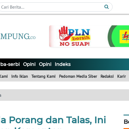
ba-serbi
Opini
Opini
Indeks
Kami
Info Iklan
Tentang Kami
Pedoman Media Siber
Redaksi
Karir
a
 Porang dan Talas, Ini
B