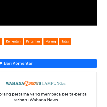
g
Kementan
Pertanian
Porang
Talas
Beri Komentar
 orang pertama yang membaca berita-berita
terbaru Wahana News