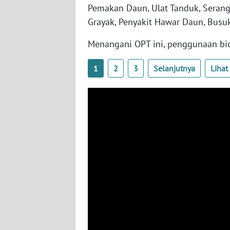
WN
Pemakan Daun, Ulat Tanduk, Serang
SULBAR
Grayak, Penyakit Hawar Daun, Busu
WN
Menangani OPT ini, penggunaan bio
BABEL
1
2
3
Selanjutnya
Liha
WN
SUMBAR
WN
SUMSEL
WN
BENGKULU
WN
LAMPUNG
WN