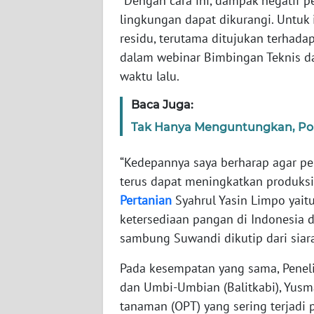
“Dengan cara ini, dampak negatif 
WN
lingkungan dapat dikurangi. Untuk
RIAU
residu, terutama ditujukan terhada
dalam webinar Bimbingan Teknis da
WN
SERAMBI
waktu lalu.
Baca Juga:
WN
JAMBI
Tak Hanya Menguntungkan, Po
WN
“Kedepannya saya berharap agar p
SULTRA
terus dapat meningkatkan produksi 
Pertanian
Syahrul Yasin Limpo yait
WN
ketersediaan pangan di Indonesia da
NTB
sambung Suwandi dikutip dari siar
WN
Pada kesempatan yang sama, Peneli
SULTENG
dan Umbi-Umbian (Balitkabi), Yus
tanaman (OPT) yang sering terjadi