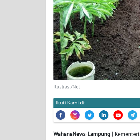
REDAKSI
KARIR
DISCLAIMER
Wahana
News
Regional
Ilustrasi/Net
WN
SUMUT
Ikuti Kami di:
WN
JAKARTA
WahanaNews-Lampung |
Kementeri
WN