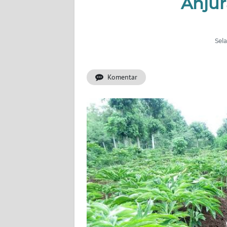
Anju
OPINI
Informasi
Sela
INDEKS
BERITA
Komentar
KONTAK
KAMI
INFO
IKLAN
TENTANG
KAMI
PEDOMAN
MEDIA
SIBER