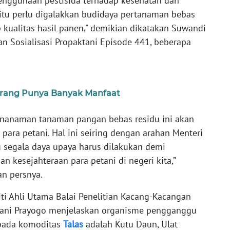
penggunaan pestisida terhadap kesehatan dan
 itu perlu digalakkan budidaya pertanaman bebas
p kualitas hasil panen," demikian dikatakan Suwandi
n Sosialisasi Propaktani Episode 441, beberapa
rang Punya Banyak Manfaat
enanaman tanaman pangan bebas residu ini akan
para petani. Hal ini seiring dengan arahan Menteri
u segala daya upaya harus dilakukan demi
n kesejahteraan para petani di negeri kita,”
an persnya.
ti Ahli Utama Balai Penelitian Kacang-Kacangan
mani Prayogo menjelaskan organisme pengganggu
 pada komoditas
Talas
adalah Kutu Daun, Ulat