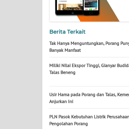
KALTENG
WN
KALTARA
Berita Terkait
WN
Tak Hanya Menguntungkan, Porang Pun
KALSEL
Banyak Manfaat
WN
Miliki Nilai Ekspor Tinggi, Gianyar Budi
KALTIM
Talas Beneng
WN
SULSEL
Usir Hama pada Porang dan Talas, Keme
Anjurkan Ini
WN
GORONTALO
PLN Pasok Kebutuhan Listrik Perusahaa
Pengolahan Porang
WN