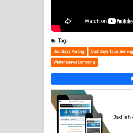
JATENG
WN
NUSANTARA
Tag:
WN
JOGJA
Budidaya Porang
Budidaya Talas Benen
Wahananews Lampung
WN
JATIM
WN
BALI
WN
KALBAR
Jadilah
WN