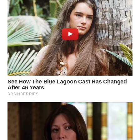
WN
BORNEO
Wahana
Media
Group
WAHANA
NEWS
WAHANA
TANI
WAHANA
ADVOKAT
WAHANA
INFRASTRUKTUR