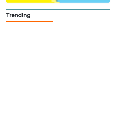
SIDIKALANG
NEWS
Trending
SIBARAGAS
NEWS
METRO
SIANTAR
NEWS
METRO
MEDAN
NEWS
METRO
JAKARTA
NEWS