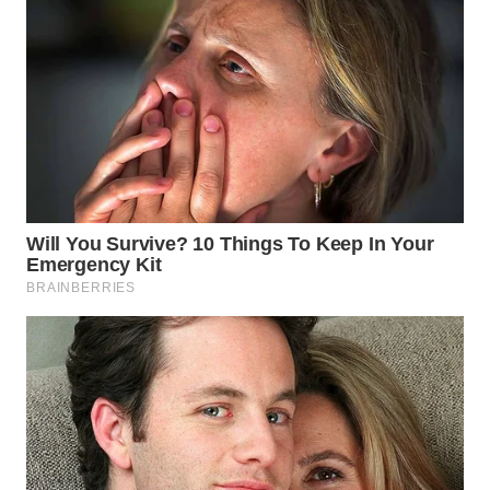
WN
CIREBON
WN
INDRAMAYU
WN
KUNINGAN
WN
MAJALENGKA
WN
SUBANG
WN
SUKABUMI