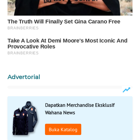
WAHANANEWS
NET
WAHANA
SPORT
WAHANA
UMKM
Advertorial
WAHANA
SELEB
WAHANA
Dapatkan Merchandise Eksklusif
PERSONA
Wahana News
WAHANA
Buka Katalog
OTOMOTIF