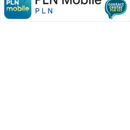
WAHANA MEDIA GROUP
|
|
|
WAHANA NEWS co
WAHANA TANI
WAHANA ADVOKAT
|
|
WAHANA INFRASTRUKTUR
WAHANA KONSUMEN
|
|
|
WAHANA LISTRIK
WAHANA TRAVEL
WAHANA TV
|
|
|
WAHANANEWS id
WAHANANEWS CO ID
WAHANANEWS NET
|
|
|
WAHANA SPORT ID
Wahana UMKM
Wahana Seleb
|
|
|