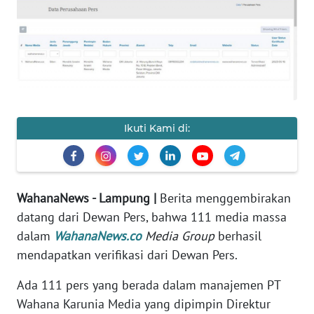
OPINI
Informasi
INDEKS
BERITA
Ikuti Kami di:
KONTAK
KAMI
INFO
WahanaNews - Lampung |
Berita menggembirakan
IKLAN
datang dari Dewan Pers, bahwa 111 media massa
dalam
WahanaNews.co
Media Group
berhasil
TENTANG
mendapatkan verifikasi dari Dewan Pers.
KAMI
Ada 111 pers yang berada dalam manajemen PT
PEDOMAN
Wahana Karunia Media yang dipimpin Direktur
MEDIA