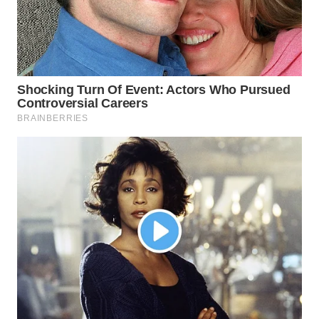
WN
PURWAKARTA
WN
PRIANGAN
TIMUR
WN
SEMARANG
WN
SOLO
WN
BOROBUDUR
WN
MADURA