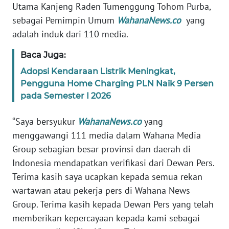
Utama Kanjeng Raden Tumenggung Tohom Purba,
SIBER
sebagai Pemimpin Umum
WahanaNews.co
yang
adalah induk dari 110 media.
REDAKSI
Baca Juga:
KARIR
Adopsi Kendaraan Listrik Meningkat,
Pengguna Home Charging PLN Naik 9 Persen
DISCLAIMER
pada Semester I 2026
Wahana
“Saya bersyukur
WahanaNews.co
yang
News
menggawangi 111 media dalam Wahana Media
Regional
Group sebagian besar provinsi dan daerah di
Indonesia mendapatkan verifikasi dari Dewan Pers.
WN
SUMUT
Terima kasih saya ucapkan kepada semua rekan
wartawan atau pekerja pers di Wahana News
WN
Group. Terima kasih kepada Dewan Pers yang telah
JAKARTA
memberikan kepercayaan kepada kami sebagai