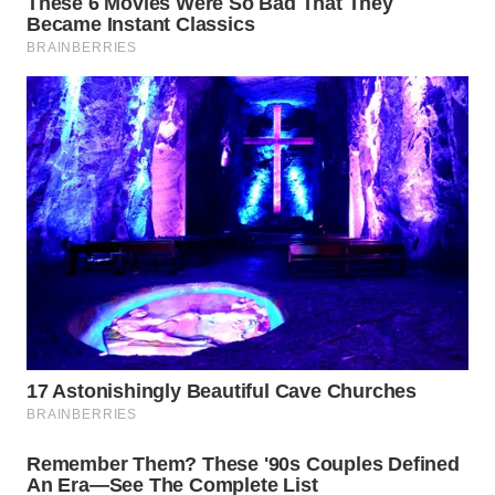
WN
BEKASI
WN
BOGOR
WN
DEPOK
WN
TAPANULI
UTARA
WN
SAMOSIR
WN