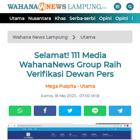
Utama
Nusantara
Khas
Serba-serbi
Opini
Opini
Ind
WAHANA
Tutup
TV
Wahana News Lampung
Utama
Selamat! 111 Media
UTAMA
WahanaNews Group Raih
NUSANTARA
Verifikasi Dewan Pers
Mega Puspita - Utama
KHAS
Kamis, 18 Mei 2023 - 07:00 WIB
SERBA-
SERBI
OPINI