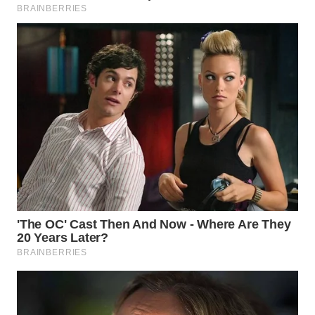
PADANG
LAWAS
WN
SUMEDANG
WN
CIANJUR
WN
KEPULAUAN
SERIBU
WN
TANGERANG
WN
BINJAI