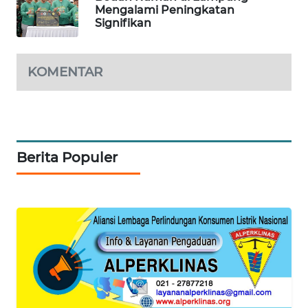
Mengalami Peningkatan
Signifikan
KOPEKLIN
PORTAL
KOMENTAR
KONSUMEN
FORWAMKI
ALPERKLINAS
Berita Populer
FORJASIDA
TAMBANG
NEWS
SITUNGIR
NEWS