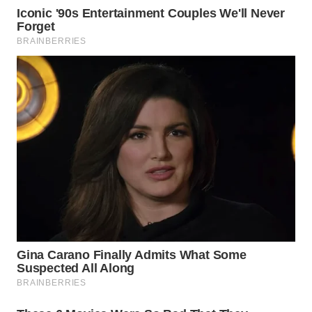
LABUHANBATU
WN
TAPANULI
TENGAH
WN DELI
SERDANG
WN
TEBING
TINGGI
WN
PAKPAK
WN
KARAWANG