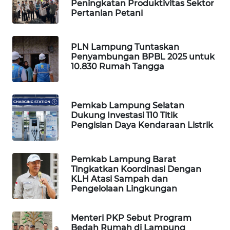
Peningkatan Produktivitas Sektor
Pertanian Petani
WALINKI
ID
PLN Lampung Tuntaskan
MAWAKA
Penyambungan BPBL 2025 untuk
ID
10.830 Rumah Tangga
MARTABAT
NET
Pemkab Lampung Selatan
Dukung Investasi 110 Titik
Pengisian Daya Kendaraan Listrik
PLN
WATCH
Pemkab Lampung Barat
Tingkatkan Koordinasi Dengan
MKLI
KLH Atasi Sampah dan
Pengelolaan Lingkungan
LPKKI
Menteri PKP Sebut Program
LKKI
Bedah Rumah di Lampung