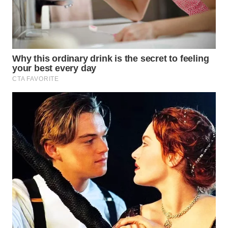
WN
LANGKAT
WN
TAPANULI
SELATAN
WN
TANJUNG
LESUNG
WN
KARO
WN
SIMALUNGUN
WN