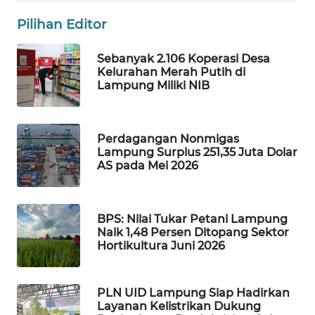
WAHANA
Pilihan Editor
HEALTH
Sebanyak 2.106 Koperasi Desa
WAHANA
Kelurahan Merah Putih di
DESA
Lampung Miliki NIB
WISATA
LAPAK
Perdagangan Nonmigas
WAHANA
Lampung Surplus 251,35 Juta Dolar
AS pada Mei 2026
Wahana
Network
BPS: Nilai Tukar Petani Lampung
Naik 1,48 Persen Ditopang Sektor
KONSUMEN
Hortikultura Juni 2026
LISTRIK
MASYARAKAT
PLN UID Lampung Siap Hadirkan
KELISTRIKAN
Layanan Kelistrikan Dukung