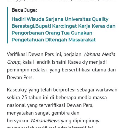
WN
Baca Juga:
RIAU
Hadiri Wisuda Sarjana Universitas Quality
Berastagi,Bupati Karo:Ingat Kerja Keras dan
WN
Pengorbanan Orang Tua Gunakan
SERAMBI
Pengetahuan Ditengah Masyarakat
WN
Verifikasi Dewan Pers ini, berjalan
Wahana Media
JAMBI
Group,
kala Hendrik Isnaini Raseukiy menjadi
pemimpin redaksi yang bersertifikasi utama dari
WN
Dewan Pers.
SULTRA
Raseukiy, yang telah berprofesi sebagai wartawan
WN
sekira 25 tahun ini di beberapa media massa
NTB
nasional yang terverifikasi Dewan Pers,
menyatakan sangat gembira dan
WN
bersyukur
WahanaNews
yang dipimpinnya
SULTENG