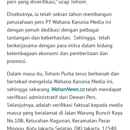
pers yang diverifikasi,” ucap Tohom.
WN
JABAR
Disebutnya, ia telah sekian tahun membangun
perusahaan pers PT Wahana Karunia Media ini
WN
dengan penuh dedikasi dengan pelbagai
BANTEN
tantangan dan keberhasilan. Sehingga, telah
berkerjasama dengan para mitra dalam bidang
WN
kelembagaan ekonomi dan pemberitaan dan
NTT
promosi.
WN
Dalam masa itu, Tohom Purba terus berbenah dan
KEPRI
bertekad mengelola Wahana Karunia Media ini,
sehingga sekarang
WahanNews.co
telah mendapat
WN
verifikasi administratif dari Dewan Pers.
PAPUA
Selanjutnya, adalah verifikasi faktual kepada media
massa yang beralamat di Jalan Warung Buncit Raya
WN
PAPUA
No.10B, Kelurahan Ragunan, Kecamatan Pasar
BARAT
Minggu, Kota Jakarta Selatan, DKI Jakarta, 12540.