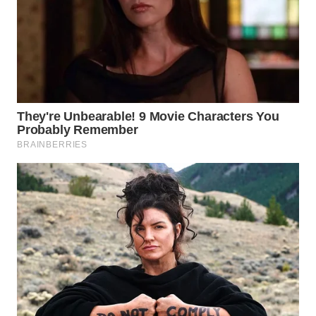
WAHANA
KONSUMEN
WAHANA
LISTRIK
WAHANA
TRAVEL
WAHANA
TV
WAHANANEWS
ID
WAHANANEWS
CO ID