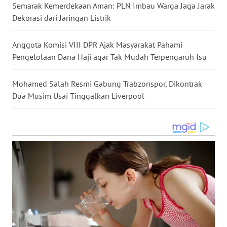
Semarak Kemerdekaan Aman: PLN Imbau Warga Jaga Jarak
WN
Dekorasi dari Jaringan Listrik
SULUT
Anggota Komisi VIII DPR Ajak Masyarakat Pahami
WN
Pengelolaan Dana Haji agar Tak Mudah Terpengaruh Isu
MALUKU
Mohamed Salah Resmi Gabung Trabzonspor, Dikontrak
WN
MALUT
Dua Musim Usai Tinggalkan Liverpool
WN
DAIRI
WN
DANAU
TOBA
WN
NIAS