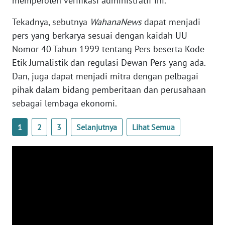
memperoleh verifikasi administratif ini.
WN
Tekadnya, sebutnya
WahanaNews
dapat menjadi
SULBAR
pers yang berkarya sesuai dengan kaidah UU
Nomor 40 Tahun 1999 tentang Pers beserta Kode
WN
Etik Jurnalistik dan regulasi Dewan Pers yang ada.
BABEL
Dan, juga dapat menjadi mitra dengan pelbagai
pihak dalam bidang pemberitaan dan perusahaan
WN
SUMBAR
sebagai lembaga ekonomi.
WN
1
2
3
Selanjutnya
Lihat Semua
SUMSEL
WN
BENGKULU
WN
LAMPUNG