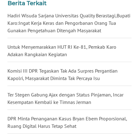
Berita Terkait
WN
KALTENG
Hadiri Wisuda Sarjana Universitas Quality Berastagi,Bupati
Karo:Ingat Kerja Keras dan Pengorbanan Orang Tua
WN
Gunakan Pengetahuan Ditengah Masyarakat
KALTARA
Untuk Menyemarakkan HUT RI Ke-81, Pemkab Karo
WN
Adakan Rangkaian Kegiatan
KALSEL
Komisi III DPR Tegaskan Tak Ada Surpres Pergantian
WN
Kapolri, Masyarakat Diminta Tak Percaya Isu
KALTIM
Ter Stegen Gabung Ajax dengan Status Pinjaman, Incar
WN
Kesempatan Kembali ke Timnas Jerman
SULSEL
DPR Minta Penanganan Kasus Bryan Ebem Proporsional,
WN
Ruang Digital Harus Tetap Sehat
GORONTALO