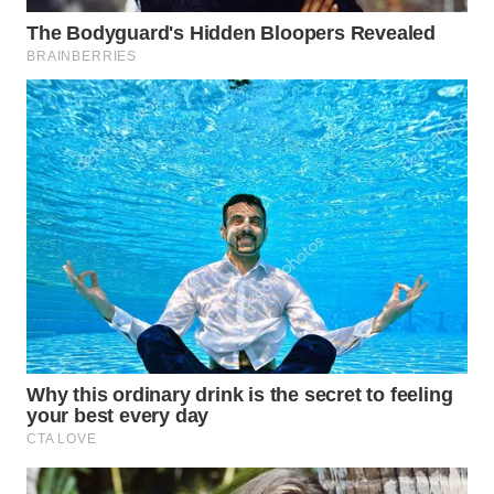
WN
SURABAYA
WN
NATUNA
WN
BINTAN
WN
MANDALIKA
WN
LIKUPANG
WN
LABUANBAJO