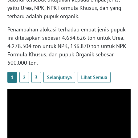
yaitu Urea, NPK, NPK Formula Khusus, dan yang
WN
terbaru adalah pupuk organik.
SULBAR
Penambahan alokasi terhadap empat jenis pupuk
WN
ini ditetapkan sebesar 4.634.626 ton untuk Urea,
BABEL
4.278.504 ton untuk NPK, 136.870 ton untuk NPK
Formula Khusus, dan pupuk Organik sebesar
WN
SUMBAR
500.000 ton.
1
2
3
Selanjutnya
Lihat Semua
WN
SUMSEL
WN
BENGKULU
WN
LAMPUNG