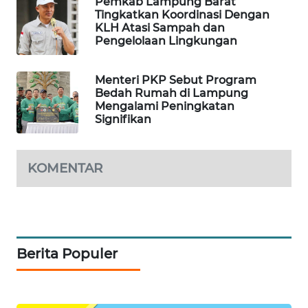
Pemkab Lampung Barat
Tingkatkan Koordinasi Dengan
WALINKI
KLH Atasi Sampah dan
ID
Pengelolaan Lingkungan
MAWAKA
Menteri PKP Sebut Program
ID
Bedah Rumah di Lampung
Mengalami Peningkatan
Signifikan
MARTABAT
NET
KOMENTAR
PLN
WATCH
MKLI
Berita Populer
LPKKI
LKKI