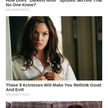
LABUHANBATU
WN
TAPANULI
TENGAH
WN DELI
SERDANG
WN
TEBING
TINGGI
WN
PAKPAK
WN
KARAWANG