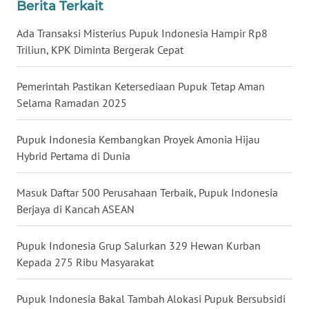
Berita Terkait
WN
KALTENG
Ada Transaksi Misterius Pupuk Indonesia Hampir Rp8
Triliun, KPK Diminta Bergerak Cepat
WN
KALTARA
Pemerintah Pastikan Ketersediaan Pupuk Tetap Aman
Selama Ramadan 2025
WN
KALSEL
Pupuk Indonesia Kembangkan Proyek Amonia Hijau
Hybrid Pertama di Dunia
WN
KALTIM
Masuk Daftar 500 Perusahaan Terbaik, Pupuk Indonesia
Berjaya di Kancah ASEAN
WN
SULSEL
Pupuk Indonesia Grup Salurkan 329 Hewan Kurban
Kepada 275 Ribu Masyarakat
WN
GORONTALO
Pupuk Indonesia Bakal Tambah Alokasi Pupuk Bersubsidi