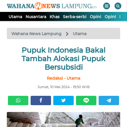
Utama
Nusantara
Khas
Serba-serbi
Opini
Opini
Ind
WAHANA
Tutup
TV
Wahana News Lampung
Utama
Pupuk Indonesia Bakal
UTAMA
Tambah Alokasi Pupuk
NUSANTARA
Bersubsidi
Redaksi - Utama
KHAS
Jumat, 10 Mei 2024 - 19:50 WIB
SERBA-
SERBI
OPINI