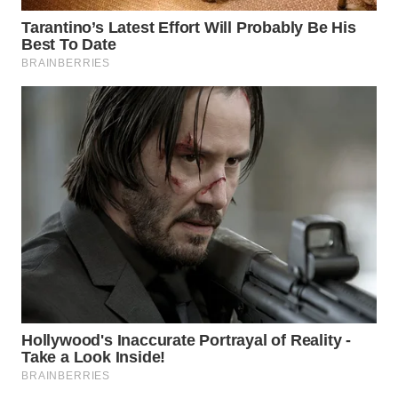
WN
SURABAYA
WN
NATUNA
WN
BINTAN
WN
MANDALIKA
WN
LIKUPANG
WN
LABUANBAJO