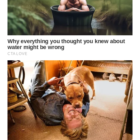
WN
PURWAKARTA
WN
PRIANGAN
TIMUR
WN
SEMARANG
WN
SOLO
WN
BOROBUDUR
WN
MADURA