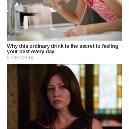
PADANG
LAWAS
WN
SUMEDANG
WN
CIANJUR
WN
KEPULAUAN
SERIBU
WN
TANGERANG
WN
BINJAI