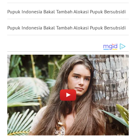
WN
Pupuk Indonesia Bakal Tambah Alokasi Pupuk Bersubsidi
SULUT
Pupuk Indonesia Bakal Tambah Alokasi Pupuk Bersubsidi
WN
MALUKU
WN
MALUT
WN
DAIRI
WN
DANAU
TOBA
WN
NIAS