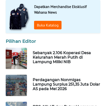
WAHANANEWS
Dapatkan Merchandise Eksklusif
NET
Wahana News
WAHANA
Buka Katalog
SPORT
Pilihan Editor
WAHANA
UMKM
Sebanyak 2.106 Koperasi Desa
Kelurahan Merah Putih di
WAHANA
Lampung Miliki NIB
SELEB
WAHANA
Perdagangan Nonmigas
PERSONA
Lampung Surplus 251,35 Juta Dolar
AS pada Mei 2026
WAHANA
OTOMOTIF