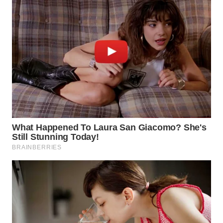
WN
BEKASI
WN
BOGOR
WN
DEPOK
WN
TAPANULI
UTARA
WN
SAMOSIR
WN