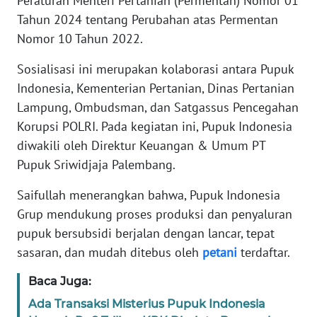
Peraturan Menteri Pertanian (Permentan) Nomor 01
WN
Tahun 2024 tentang Perubahan atas Permentan
JABAR
Nomor 10 Tahun 2022.
WN
Sosialisasi ini merupakan kolaborasi antara Pupuk
BANTEN
Indonesia, Kementerian Pertanian, Dinas Pertanian
Lampung, Ombudsman, dan Satgassus Pencegahan
WN
Korupsi POLRI. Pada kegiatan ini, Pupuk Indonesia
NTT
diwakili oleh Direktur Keuangan & Umum PT
Pupuk Sriwidjaja Palembang.
WN
KEPRI
Saifullah menerangkan bahwa, Pupuk Indonesia
Grup mendukung proses produksi dan penyaluran
WN
pupuk bersubsidi berjalan dengan lancar, tepat
PAPUA
sasaran, dan mudah ditebus oleh
petani
terdaftar.
WN
Baca Juga:
PAPUA
BARAT
Ada Transaksi Misterius Pupuk Indonesia