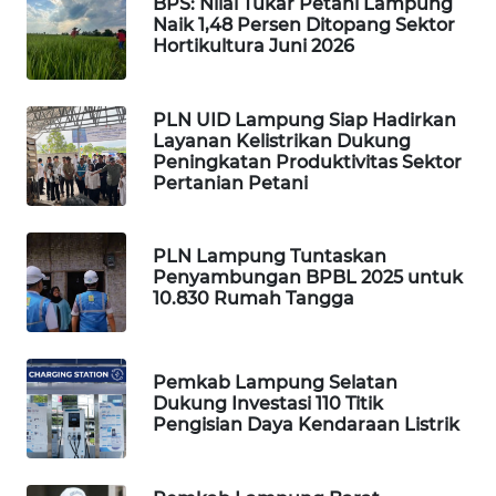
BPS: Nilai Tukar Petani Lampung
WAHANA
Naik 1,48 Persen Ditopang Sektor
Hortikultura Juni 2026
HEALTH
WAHANA
PLN UID Lampung Siap Hadirkan
DESA
Layanan Kelistrikan Dukung
WISATA
Peningkatan Produktivitas Sektor
Pertanian Petani
LAPAK
WAHANA
PLN Lampung Tuntaskan
Penyambungan BPBL 2025 untuk
Wahana
10.830 Rumah Tangga
Network
KONSUMEN
Pemkab Lampung Selatan
LISTRIK
Dukung Investasi 110 Titik
Pengisian Daya Kendaraan Listrik
MASYARAKAT
KELISTRIKAN