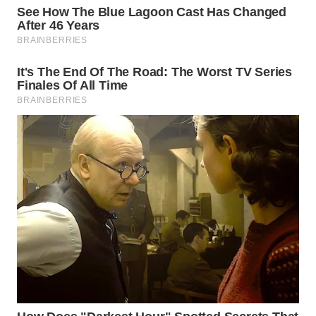
WN
LANGKAT
WN
TAPANULI
SELATAN
WN
TANJUNG
LESUNG
WN
KARO
WN
SIMALUNGUN
WN