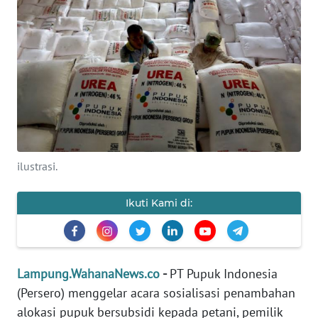
OPINI
Informasi
INDEKS
BERITA
KONTAK
KAMI
ilustrasi.
INFO
Ikuti Kami di:
IKLAN
TENTANG
KAMI
Lampung.WahanaNews.co
-
PT Pupuk Indonesia
(Persero) menggelar acara sosialisasi penambahan
PEDOMAN
alokasi pupuk bersubsidi kepada petani, pemilik
MEDIA