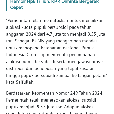
Hampir Rp8 Triliun, KPK Diminta Bergerak
Cepat
WN
RIAU
”Pemerintah telah memutuskan untuk menaikkan
alokasi kuota pupuk bersubsidi pada tahun
WN
SERAMBI
anggaran 2024 dari 4,7 juta ton menjadi 9,55 juta
ton. Sebagai BUMN yang mengemban mandat
WN
untuk menopang ketahanan nasional, Pupuk
JAMBI
Indonesia Grup siap memenuhi penambahan
alokasi pupuk bersubsidi serta mengawasi proses
WN
distribusi dan penebusan yang tepat sasaran
SULTRA
hingga pupuk bersubsidi sampai ke tangan petani,”
kata Saifullah.
WN
NTB
Berdasarkan Kepmentan Nomor 249 Tahun 2024,
Pemerintah telah menetapkan alokasi subsidi
WN
pupuk menjadi 9,55 juta ton. Adapun alokasi
SULTENG
subsidi tersebut ditujukan kepada empat jenis,