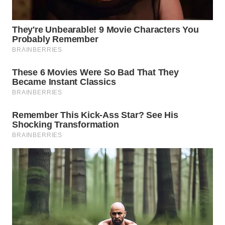
WN
CIREBON
WN
INDRAMAYU
WN
KUNINGAN
WN
MAJALENGKA
WN
SUBANG
WN
SUKABUMI