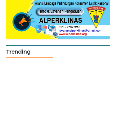
KOPEKLIN
PORTAL
KONSUMEN
FORWAMKI
Trending
ALPERKLINAS
FORJASIDA
TAMBANG
NEWS
SITUNGIR
NEWS