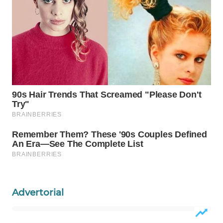
WAHANA
KONSUMEN
WAHANA
LISTRIK
WAHANA
TRAVEL
WAHANA
TV
WAHANANEWS
ID
Advertorial
WAHANANEWS
CO ID