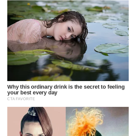
WN
BORNEO
Wahana
Media
Group
WAHANA
NEWS
WAHANA
TANI
WAHANA
ADVOKAT
WAHANA
INFRASTRUKTUR