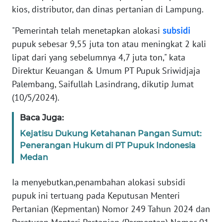
SIBER
kios, distributor, dan dinas pertanian di Lampung.
"Pemerintah telah menetapkan alokasi
subsidi
REDAKSI
pupuk sebesar 9,55 juta ton atau meningkat 2 kali
lipat dari yang sebelumnya 4,7 juta ton," kata
KARIR
Direktur Keuangan & Umum PT Pupuk Sriwidjaja
Palembang, Saifullah Lasindrang, dikutip Jumat
DISCLAIMER
(10/5/2024).
Wahana
Baca Juga:
News
Regional
Kejatisu Dukung Ketahanan Pangan Sumut:
Penerangan Hukum di PT Pupuk Indonesia
WN
Medan
SUMUT
Ia menyebutkan,penambahan alokasi subsidi
WN
pupuk ini tertuang pada Keputusan Menteri
JAKARTA
Pertanian (Kepmentan) Nomor 249 Tahun 2024 dan