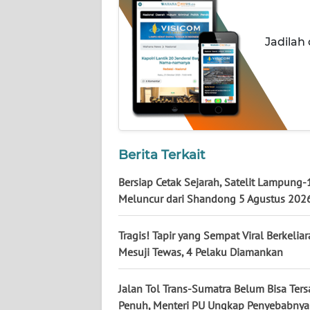
JATENG
Jadilah
WN
NUSANTARA
WN
JOGJA
WN
Berita Terkait
JATIM
Bersiap Cetak Sejarah, Satelit Lampung-
Meluncur dari Shandong 5 Agustus 202
WN
BALI
Tragis! Tapir yang Sempat Viral Berkeliar
Mesuji Tewas, 4 Pelaku Diamankan
WN
KALBAR
Jalan Tol Trans-Sumatra Belum Bisa Te
Penuh, Menteri PU Ungkap Penyebabnya
WN