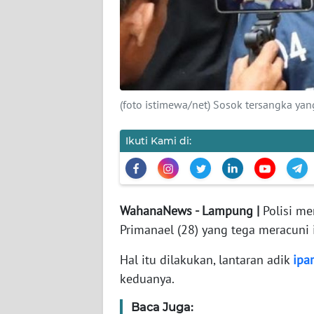
REDAKSI
KARIR
DISCLAIMER
(foto istimewa/net) Sosok tersangka yang
Wahana
Ikuti Kami di:
News
Regional
WN
WahanaNews - Lampung |
Polisi me
SUMUT
Primanael (28) yang tega meracuni i
WN
Hal itu dilakukan, lantaran adik
ipar
JAKARTA
keduanya.
WN
Baca Juga: