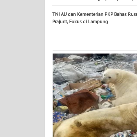
KALTENG
TNI AU dan Kementerian PKP Bahas Rus
WN
Prajurit, Fokus di Lampung
KALTARA
WN
KALSEL
WN
KALTIM
WN
SULSEL
WN
GORONTALO
WN