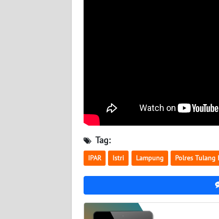
WN
SULBAR
WN
BABEL
WN
SUMBAR
WN
SUMSEL
Tag:
WN
BENGKULU
IPAR
Istri
Lampung
Polres Tulang
WN
LAMPUNG
WN