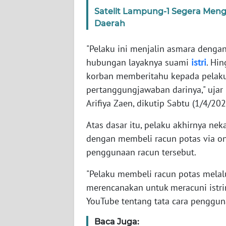
JABAR
Satelit Lampung-1 Segera Mengo
Daerah
WN
BANTEN
"Pelaku ini menjalin asmara deng
hubungan layaknya suami
istri
. Hi
WN
korban memberitahu kepada pelaku
NTT
pertanggungjawaban darinya," ujar
Arifiya Zaen, dikutip Sabtu (1/4/202
WN
KEPRI
Atas dasar itu, pelaku akhirnya n
dengan membeli racun potas via on
WN
penggunaan racun tersebut.
PAPUA
"Pelaku membeli racun potas melal
WN
merencanakan untuk meracuni istr
PAPUA
YouTube tentang tata cara pengguna
BARAT
Baca Juga: