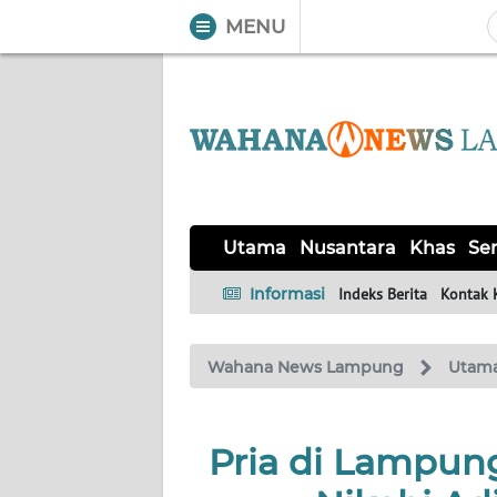
MENU
WAHANA
Tutup
TV
UTAMA
NUSANTARA
Utama
Nusantara
Khas
Ser
KHAS
Informasi
Indeks Berita
Kontak 
SERBA-
Wahana News Lampung
Utam
SERBI
OPINI
Pria di Lampung