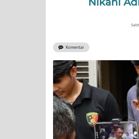
Nikahi Ad
OPINI
Informasi
Sabt
INDEKS
BERITA
Komentar
KONTAK
KAMI
INFO
IKLAN
TENTANG
KAMI
PEDOMAN
MEDIA
SIBER