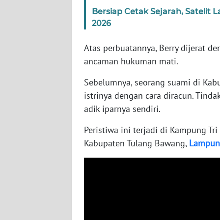
WN
Bersiap Cetak Sejarah, Satelit
RIAU
2026
WN
Atas perbuatannya, Berry dijerat de
SERAMBI
ancaman hukuman mati.
WN
Sebelumnya, seorang suami di Kab
JAMBI
istrinya dengan cara diracun. Tinda
adik iparnya sendiri.
WN
SULTRA
Peristiwa ini terjadi di Kampung T
Kabupaten Tulang Bawang,
Lampun
WN
NTB
WN
SULTENG