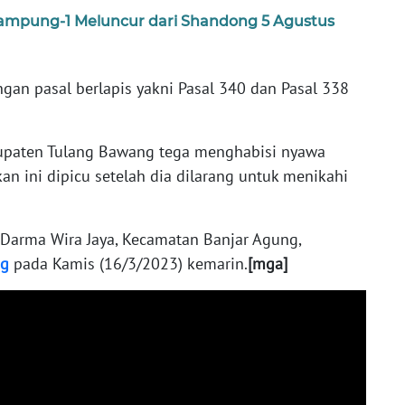
 Lampung-1 Meluncur dari Shandong 5 Agustus
ngan pasal berlapis yakni Pasal 340 dan Pasal 338
upaten Tulang Bawang tega menghabisi nyawa
kan ini dipicu setelah dia dilarang untuk menikahi
ri Darma Wira Jaya, Kecamatan Banjar Agung,
g
pada Kamis (16/3/2023) kemarin.
[mga]