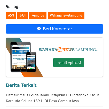
Tag:
WN
JATENG
ASN
GAJI
Pemprov
Wahananewslampung
WN
Beri Komentar
NUSANTARA
WN
JOGJA
WN
Install Aplikasi
JATIM
WN
BALI
Berita Terkait
Ditreskrimsus Polda Jambi Tetapkan ED Tersangka Kasus
WN
Karhutla Seluas 189 H Di Desa Gambut Jaya
KALBAR