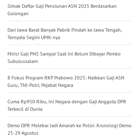
Simak Daftar Gaji Pensiunan ASN 2025 Berdasarkan
WN
KALTENG
Golongan
WN
Dari Jawa Barat Banyak Pabrik Pindah ke Jawa Tengah,
KALTARA
Ternyata Segini UMK-nya
WN
Miris! Gaji PNS Sampai Saat Ini Belum Dibayar Pemko
KALSEL
Subulussalam
WN
8 Fokus Program RKP Prabowo 2025: Naikkan Gaji ASN
KALTIM
Guru, TNI-Polri, Pejabat Negara
WN
Cuma Rp950 Ribu, Ini Negara dengan Gaji Anggota DPR
SULSEL
Terkecil di Dunia
WN
Demo DPR Melebar Jadi Amarah ke Polisi: Kronologi Demo
GORONTALO
25-29 Agustus