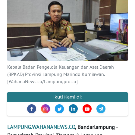
OPINI
Informasi
INDEKS
BERITA
KONTAK
KAMI
Kepala Badan Pengelola Keuangan dan Aset Daerah
(BPKAD) Provinsi Lampung Marindo Kurniawan.
[WahanaNews.co/Lampungpro.co]
INFO
IKLAN
Ikuti Kami di:
TENTANG
KAMI
LAMPUNG.WAHANANEWS.CO
, Bandarlampung -
PEDOMAN
MEDIA