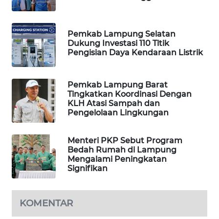
WALINKI
ID
Pemkab Lampung Selatan
Dukung Investasi 110 Titik
Pengisian Daya Kendaraan Listrik
MAWAKA
ID
Pemkab Lampung Barat
MARTABAT
Tingkatkan Koordinasi Dengan
NET
KLH Atasi Sampah dan
Pengelolaan Lingkungan
PLN
WATCH
Menteri PKP Sebut Program
Bedah Rumah di Lampung
Mengalami Peningkatan
MKLI
Signifikan
LPKKI
KOMENTAR
LKKI