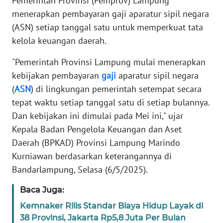
Pemerintah Provinsi (Pemprov) Lampung
SIBER
menerapkan pembayaran gaji aparatur sipil negara
(ASN) setiap tanggal satu untuk memperkuat tata
REDAKSI
kelola keuangan daerah.
KARIR
"Pemerintah Provinsi Lampung mulai menerapkan
kebijakan pembayaran
gaji
aparatur sipil negara
DISCLAIMER
(
ASN
) di lingkungan pemerintah setempat secara
tepat waktu setiap tanggal satu di setiap bulannya.
Wahana
Dan kebijakan ini dimulai pada Mei ini," ujar
News
Kepala Badan Pengelola Keuangan dan Aset
Regional
Daerah (BPKAD) Provinsi Lampung Marindo
Kurniawan berdasarkan keterangannya di
WN
SUMUT
Bandarlampung, Selasa (6/5/2025).
Baca Juga:
WN
JAKARTA
Kemnaker Rilis Standar Biaya Hidup Layak di
38 Provinsi, Jakarta Rp5,8 Juta Per Bulan