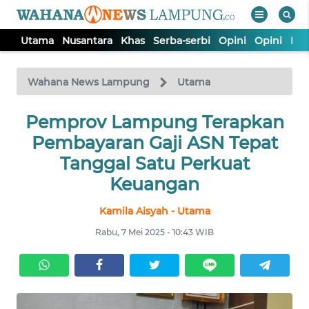
Utama
Nusantara
Khas
Serba-serbi
Opini
Opini
Ind
WAHANA
Tutup
TV
Wahana News Lampung
Utama
Pemprov Lampung Terapkan
UTAMA
Pembayaran Gaji ASN Tepat
NUSANTARA
Tanggal Satu Perkuat
Keuangan
KHAS
Kamila Aisyah - Utama
Rabu, 7 Mei 2025 - 10:43 WIB
SERBA-
SERBI
OPINI