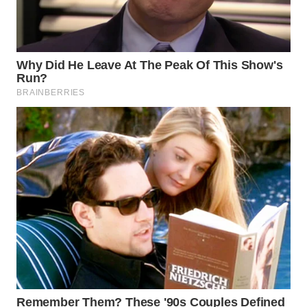
WAHANA
KONSUMEN
WAHANA
LISTRIK
WAHANA
TRAVEL
WAHANA
TV
WAHANANEWS
ID
WAHANANEWS
CO ID