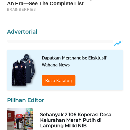
WAHANANEWS
NET
WAHANA
Advertorial
SPORT
WAHANA
UMKM
Dapatkan Merchandise Eksklusif
Wahana News
WAHANA
SELEB
Buka Katalog
WAHANA
PERSONA
Pilihan Editor
Sebanyak 2.106 Koperasi Desa
WAHANA
Kelurahan Merah Putih di
OTOMOTIF
Lampung Miliki NIB