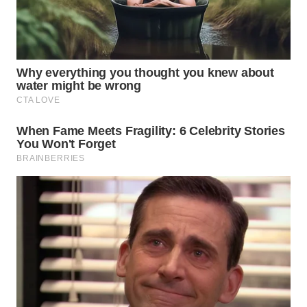
WN
BORNEO
Wahana
Media
Group
WAHANA
NEWS
WAHANA
TANI
WAHANA
ADVOKAT
WAHANA
INFRASTRUKTUR