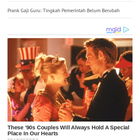
WN
Prank Gaji Guru: Tingkah Pemerintah Belum Berubah
SULUT
WN
MALUKU
WN
MALUT
WN
DAIRI
WN
DANAU
TOBA
WN
NIAS