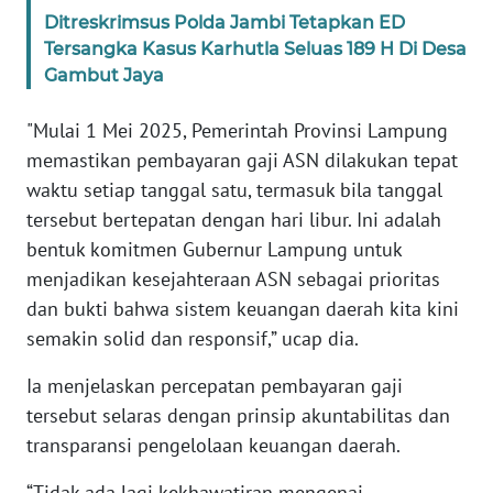
Ditreskrimsus Polda Jambi Tetapkan ED
WN
Tersangka Kasus Karhutla Seluas 189 H Di Desa
RIAU
Gambut Jaya
WN
"Mulai 1 Mei 2025, Pemerintah Provinsi Lampung
SERAMBI
memastikan pembayaran gaji ASN dilakukan tepat
waktu setiap tanggal satu, termasuk bila tanggal
WN
tersebut bertepatan dengan hari libur. Ini adalah
JAMBI
bentuk komitmen Gubernur Lampung untuk
menjadikan kesejahteraan ASN sebagai prioritas
WN
SULTRA
dan bukti bahwa sistem keuangan daerah kita kini
semakin solid dan responsif,” ucap dia.
WN
Ia menjelaskan percepatan pembayaran gaji
NTB
tersebut selaras dengan prinsip akuntabilitas dan
transparansi pengelolaan keuangan daerah.
WN
SULTENG
“Tidak ada lagi kekhawatiran mengenai