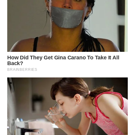
LABUHANBATU
WN
TAPANULI
TENGAH
WN DELI
SERDANG
WN
TEBING
TINGGI
WN
PAKPAK
WN
KARAWANG