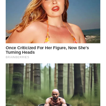
WN
SURABAYA
WN
NATUNA
WN
BINTAN
WN
MANDALIKA
WN
LIKUPANG
WN
LABUANBAJO