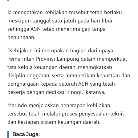
WN
Ia mengatakan kebijakan tersebut tetap berlaku
JABAR
meskipun tanggal satu jatuh pada hari libur,
WN
sehingga ASN tetap menerima gaji tanpa
BANTEN
penundaan.
"Kebijakan ini merupakan bagian dari upaya
WN
NTT
Pemerintah Provinsi Lampung dalam memperkuat
tata kelola keuangan daerah, meningkatkan
WN
disiplin anggaran, serta memberikan kepastian dan
KEPRI
penghargaan kepada seluruh ASN yang telah
bekerja dengan dedikasi tinggi," katanya.
WN
PAPUA
Marindo menjelaskan penerapan kebijakan
tersebut telah melalui proses penyesuaian teknis
WN
dan kesiapan sistem keuangan daerah.
PAPUA
BARAT
Baca Juga: