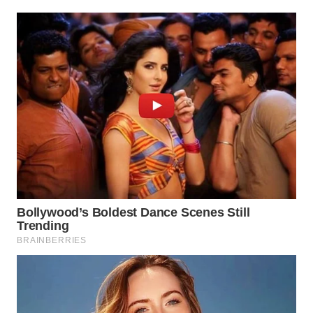
WN
PURWAKARTA
WN
PRIANGAN
TIMUR
WN
SEMARANG
WN
SOLO
WN
BOROBUDUR
WN
MADURA