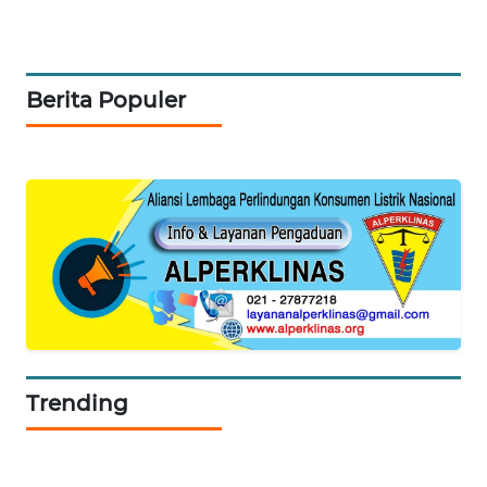
KOPEKLIN
Berita Populer
PORTAL
KONSUMEN
FORWAMKI
ALPERKLINAS
FORJASIDA
TAMBANG
NEWS
Trending
SITUNGIR
NEWS