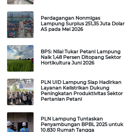
WAHANA
HEALTH
Perdagangan Nonmigas
Lampung Surplus 251,35 Juta Dolar
WAHANA
AS pada Mei 2026
DESA
WISATA
BPS: Nilai Tukar Petani Lampung
LAPAK
Naik 1,48 Persen Ditopang Sektor
WAHANA
Hortikultura Juni 2026
Wahana
PLN UID Lampung Siap Hadirkan
Network
Layanan Kelistrikan Dukung
Peningkatan Produktivitas Sektor
KONSUMEN
Pertanian Petani
LISTRIK
PLN Lampung Tuntaskan
MASYARAKAT
Penyambungan BPBL 2025 untuk
KELISTRIKAN
10.830 Rumah Tangga