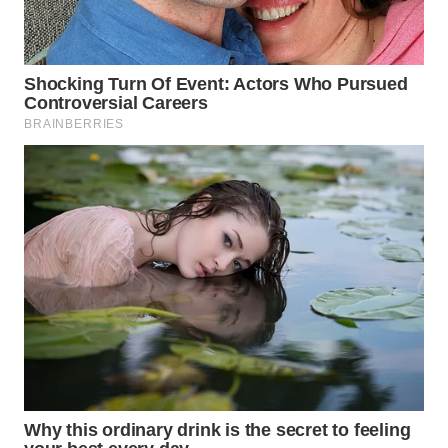
PADANG
LAWAS
WN
SUMEDANG
WN
CIANJUR
WN
KEPULAUAN
SERIBU
WN
TANGERANG
WN
BINJAI