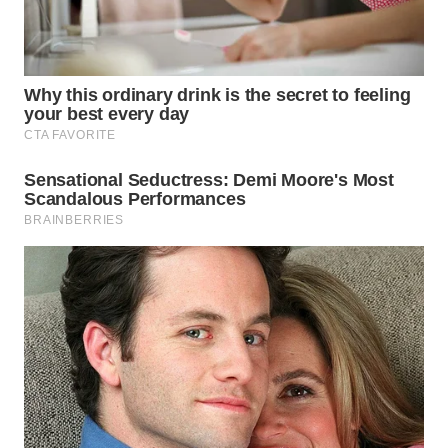
WN
BEKASI
WN
BOGOR
WN
DEPOK
WN
TAPANULI
UTARA
WN
SAMOSIR
WN