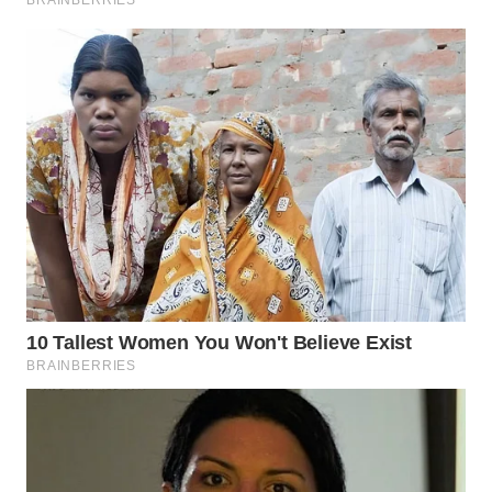
WN
LANGKAT
WN
TAPANULI
SELATAN
WN
TANJUNG
LESUNG
WN
KARO
WN
SIMALUNGUN
WN