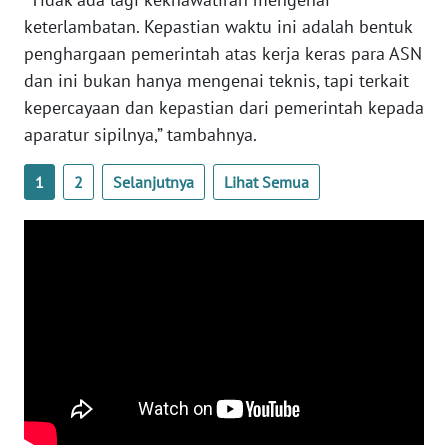
keterlambatan. Kepastian waktu ini adalah bentuk
WN
SULBAR
penghargaan pemerintah atas kerja keras para ASN
dan ini bukan hanya mengenai teknis, tapi terkait
WN
kepercayaan dan kepastian dari pemerintah kepada
BABEL
aparatur sipilnya,” tambahnya.
WN
1
2
Selanjutnya
Lihat Semua
SUMBAR
WN
SUMSEL
WN
BENGKULU
WN
LAMPUNG