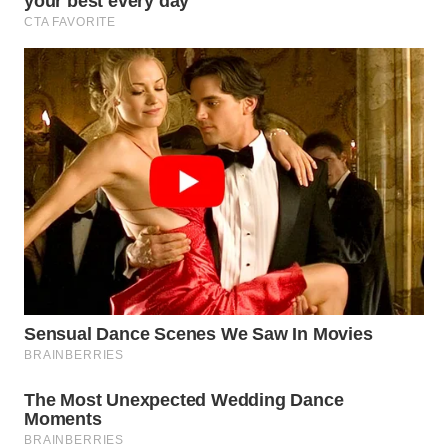
WN
CIREBON
WN
INDRAMAYU
WN
KUNINGAN
WN
MAJALENGKA
WN
SUBANG
WN
SUKABUMI