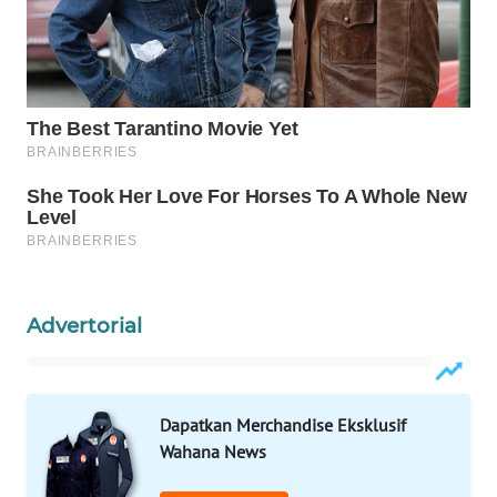
WAHANA
KONSUMEN
WAHANA
LISTRIK
WAHANA
TRAVEL
WAHANA
TV
Advertorial
WAHANANEWS
ID
Dapatkan Merchandise Eksklusif
WAHANANEWS
Wahana News
CO ID