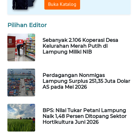
Buka Katalog
WAHANANEWS
NET
Pilihan Editor
WAHANA
SPORT
Sebanyak 2.106 Koperasi Desa
Kelurahan Merah Putih di
Lampung Miliki NIB
WAHANA
UMKM
Perdagangan Nonmigas
WAHANA
Lampung Surplus 251,35 Juta Dolar
SELEB
AS pada Mei 2026
WAHANA
PERSONA
BPS: Nilai Tukar Petani Lampung
Naik 1,48 Persen Ditopang Sektor
WAHANA
Hortikultura Juni 2026
OTOMOTIF