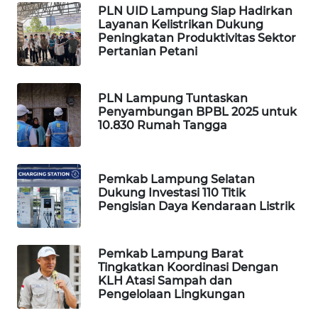
PLN UID Lampung Siap Hadirkan
WAHANA
Layanan Kelistrikan Dukung
HEALTH
Peningkatan Produktivitas Sektor
Pertanian Petani
WAHANA
DESA
WISATA
PLN Lampung Tuntaskan
Penyambungan BPBL 2025 untuk
10.830 Rumah Tangga
LAPAK
WAHANA
Pemkab Lampung Selatan
Wahana
Dukung Investasi 110 Titik
Network
Pengisian Daya Kendaraan Listrik
KONSUMEN
LISTRIK
Pemkab Lampung Barat
Tingkatkan Koordinasi Dengan
KLH Atasi Sampah dan
MASYARAKAT
Pengelolaan Lingkungan
KELISTRIKAN