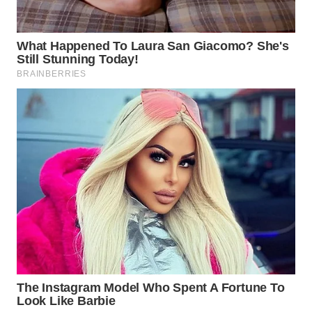
WN
LANGKAT
WN
TAPANULI
SELATAN
WN
TANJUNG
LESUNG
WN
KARO
WN
SIMALUNGUN
WN