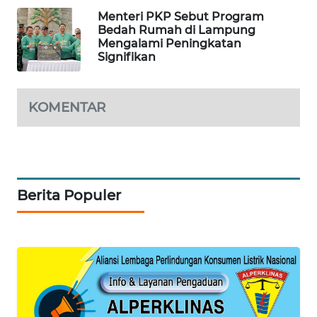
Menteri PKP Sebut Program
WALINKI
Bedah Rumah di Lampung
ID
Mengalami Peningkatan
Signifikan
MAWAKA
ID
KOMENTAR
MARTABAT
NET
PLN
Berita Populer
WATCH
MKLI
LPKKI
LKKI