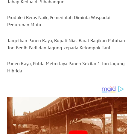
Tahap Kedua di Sibabangun
WN
KALTENG
Produksi Beras Naik, Pemerintah Diminta Waspadai
Penurunan Mutu
WN
KALTARA
Targetkan Panen Raya, Bupati Nias Barat Bagikan Puluhan
Ton Benih Padi dan Jagung kepada Kelompok Tani
WN
KALSEL
Panen Raya, Polda Metro Jaya Panen Sekitar 1 Ton Jagung
Hibrida
WN
KALTIM
WN
SULSEL
WN
GORONTALO