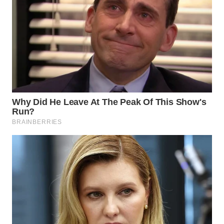
PADANG
LAWAS
WN
SUMEDANG
WN
CIANJUR
WN
KEPULAUAN
SERIBU
WN
TANGERANG
WN
BINJAI