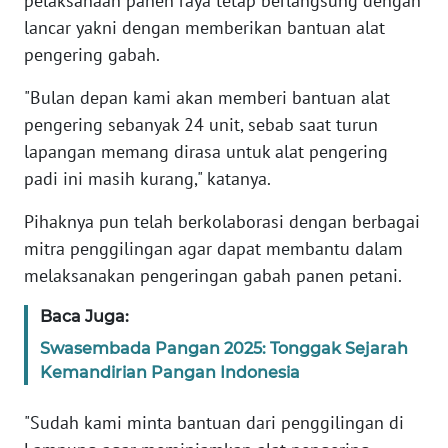
pelaksanaan panen raya tetap berlangsung dengan
WN
lancar yakni dengan memberikan bantuan alat
JABAR
pengering gabah.
WN
"Bulan depan kami akan memberi bantuan alat
BANTEN
pengering sebanyak 24 unit, sebab saat turun
lapangan memang dirasa untuk alat pengering
WN
padi ini masih kurang," katanya.
NTT
Pihaknya pun telah berkolaborasi dengan berbagai
WN
mitra penggilingan agar dapat membantu dalam
KEPRI
melaksanakan pengeringan gabah panen petani.
WN
Baca Juga:
PAPUA
Swasembada Pangan 2025: Tonggak Sejarah
Kemandirian Pangan Indonesia
WN
PAPUA
"Sudah kami minta bantuan dari penggilingan di
BARAT