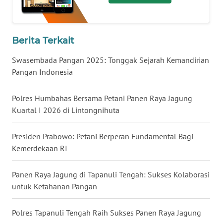
WN
JATENG
Berita Terkait
WN
Swasembada Pangan 2025: Tonggak Sejarah Kemandirian
NUSANTARA
Pangan Indonesia
WN
JOGJA
Polres Humbahas Bersama Petani Panen Raya Jagung
Kuartal I 2026 di Lintongnihuta
WN
JATIM
Presiden Prabowo: Petani Berperan Fundamental Bagi
Kemerdekaan RI
WN
BALI
Panen Raya Jagung di Tapanuli Tengah: Sukses Kolaborasi
untuk Ketahanan Pangan
WN
KALBAR
Polres Tapanuli Tengah Raih Sukses Panen Raya Jagung