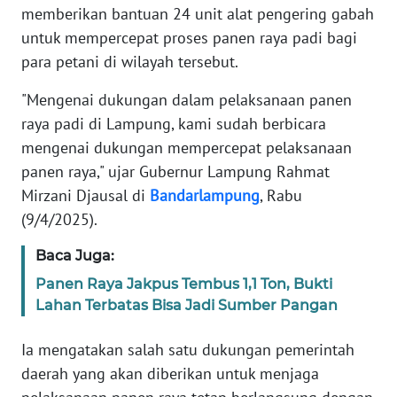
memberikan bantuan 24 unit alat pengering gabah
SIBER
untuk mempercepat proses panen raya padi bagi
para petani di wilayah tersebut.
REDAKSI
"Mengenai dukungan dalam pelaksanaan panen
KARIR
raya padi di Lampung, kami sudah berbicara
mengenai dukungan mempercepat pelaksanaan
DISCLAIMER
panen raya," ujar Gubernur Lampung Rahmat
Mirzani Djausal di
Bandarlampung
, Rabu
Wahana
News
(9/4/2025).
Regional
Baca Juga:
WN
Panen Raya Jakpus Tembus 1,1 Ton, Bukti
SUMUT
Lahan Terbatas Bisa Jadi Sumber Pangan
WN
Ia mengatakan salah satu dukungan pemerintah
JAKARTA
daerah yang akan diberikan untuk menjaga