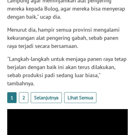
Lampung agar meminjamkan alat pengering
mereka kepada Bulog, agar mereka bisa menyerap
WN
dengan baik," ucap dia.
RIAU
Menurut dia, hampir semua provinsi mengalami
WN
kekurangan alat pengering gabah, sebab panen
SERAMBI
raya terjadi secara bersamaan.
WN
"Langkah-langkah untuk menjaga panen raya tetap
JAMBI
berjalan dengan baik ini akan terus dilakukan,
sebab produksi padi sedang luar biasa,"
WN
tambahnya.
SULTRA
1
2
Selanjutnya
Lihat Semua
WN
NTB
WN
SULTENG