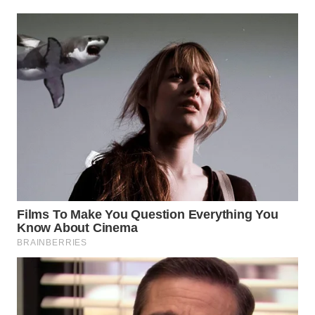
WN
BEKASI
WN
BOGOR
WN
DEPOK
WN
TAPANULI
UTARA
WN
SAMOSIR
WN