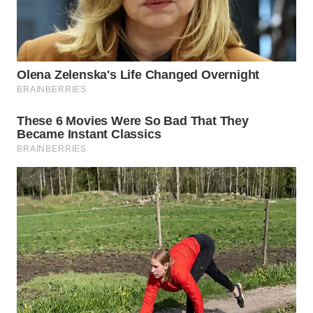
WN
CIREBON
WN
INDRAMAYU
WN
KUNINGAN
WN
MAJALENGKA
WN
SUBANG
WN
SUKABUMI