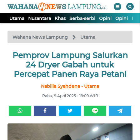
Utama
Nusantara
Khas
Serba-serbi
Opini
Opini
Ind
WAHANA
Tutup
TV
Wahana News Lampung
Utama
Pemprov Lampung Salurkan
UTAMA
24 Dryer Gabah untuk
NUSANTARA
Percepat Panen Raya Petani
Nabilla Syahdena - Utama
KHAS
Rabu, 9 April 2025 - 18:09 WIB
SERBA-
SERBI
OPINI