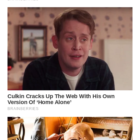
WN
SURABAYA
WN
NATUNA
WN
BINTAN
WN
MANDALIKA
WN
LIKUPANG
WN
LABUANBAJO