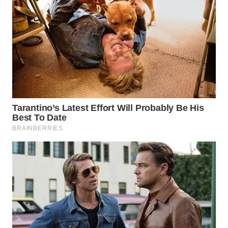
WN
BORNEO
Wahana
Media
Group
WAHANA
NEWS
WAHANA
TANI
WAHANA
ADVOKAT
WAHANA
INFRASTRUKTUR