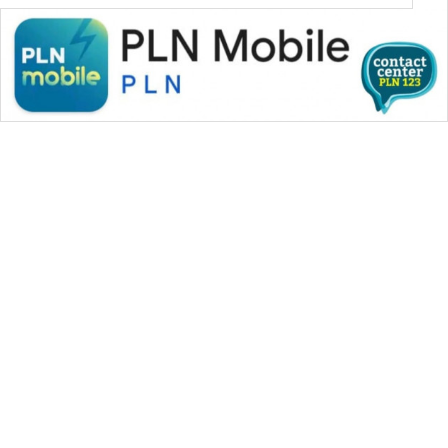
WAHANA MEDIA GROUP
|
|
|
WAHANA NEWS co
WAHANA TANI
WAHANA ADVOKAT
|
|
WAHANA INFRASTRUKTUR
WAHANA KONSUMEN
|
|
|
WAHANA LISTRIK
WAHANA TRAVEL
WAHANA TV
|
|
|
WAHANANEWS id
WAHANANEWS CO ID
WAHANANEWS NET