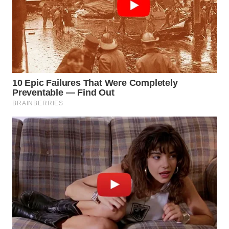
WN
SULUT
WN
MALUKU
WN
MALUT
WN
DAIRI
WN
DANAU
TOBA
WN
NIAS