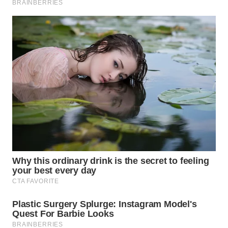
LABUHANBATU
WN
TAPANULI
TENGAH
WN DELI
SERDANG
WN
TEBING
TINGGI
WN
PAKPAK
WN
KARAWANG