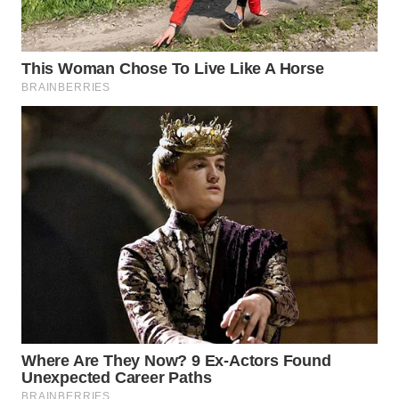
WN
PURWAKARTA
WN
PRIANGAN
TIMUR
WN
SEMARANG
WN
SOLO
WN
BOROBUDUR
WN
MADURA