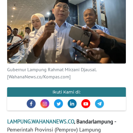
OPINI
Informasi
INDEKS
BERITA
KONTAK
KAMI
Gubernur Lampung Rahmat Mirzani Djausal.
[WahanaNews.co/Kompas.com]
INFO
IKLAN
Ikuti Kami di:
TENTANG
KAMI
LAMPUNG.WAHANANEWS.CO
, Bandarlampung -
PEDOMAN
Pemerintah Provinsi (Pemprov) Lampung
MEDIA