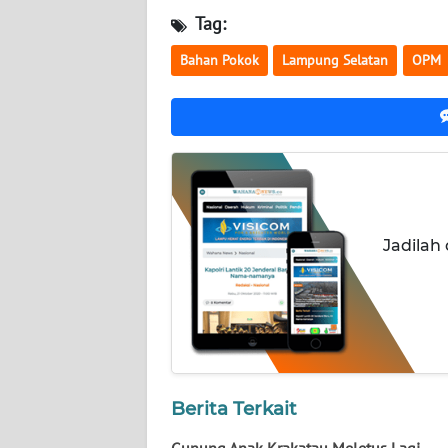
JATENG
Tag:
Bahan Pokok
Lampung Selatan
OPM
WN
NUSANTARA
WN
JOGJA
WN
JATIM
Jadilah
WN
BALI
WN
KALBAR
Berita Terkait
WN