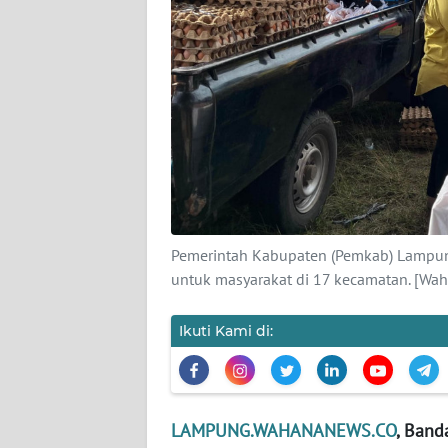
REDAKSI
KARIR
DISCLAIMER
Wahana
News
Regional
Pemerintah Kabupaten (Pemkab) Lampun
untuk masyarakat di 17 kecamatan. [Wa
WN
SUMUT
Ikuti Kami di:
WN
JAKARTA
LAMPUNG.WAHANANEWS.CO
, Band
WN