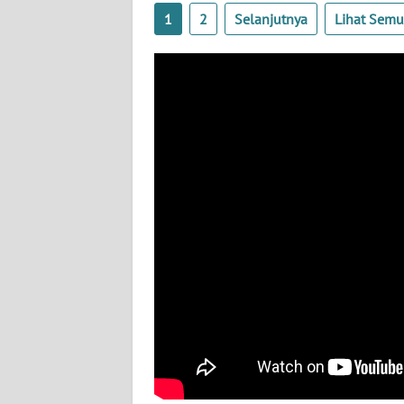
WN
1
2
Selanjutnya
Lihat Sem
SULBAR
WN
BABEL
WN
SUMBAR
WN
SUMSEL
WN
BENGKULU
WN
LAMPUNG
WN