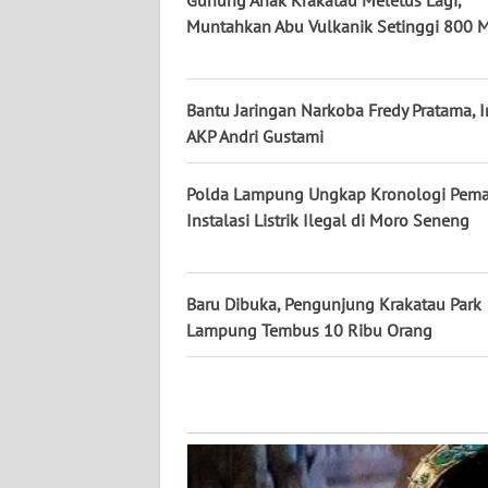
Gunung Anak Krakatau Meletus Lagi,
KALTENG
Muntahkan Abu Vulkanik Setinggi 800 M
WN
KALTARA
Bantu Jaringan Narkoba Fredy Pratama, I
AKP Andri Gustami
WN
KALSEL
Polda Lampung Ungkap Kronologi Pem
Instalasi Listrik Ilegal di Moro Seneng
WN
KALTIM
Baru Dibuka, Pengunjung Krakatau Park
WN
Lampung Tembus 10 Ribu Orang
SULSEL
WN
GORONTALO
WN