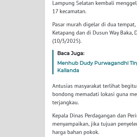
Lampung Selatan kembali menggela
JABAR
17 kecamatan.
WN
Pasar murah digelar di dua tempat
BANTEN
Ketapang dan di Dusun Way Baka, D
(10/3/2025).
WN
NTT
Baca Juga:
Menhub Dudy Purwagandhi Tin
WN
Kalianda
KEPRI
Antusias masyarakat terlihat begit
WN
bondong memadati lokasi guna me
PAPUA
terjangkau.
WN
Kepala Dinas Perdagangan dan Peri
PAPUA
menyampaikan, jika tujuan penyele
BARAT
harga bahan pokok.