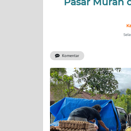
Pasar Murah 
OPINI
Informasi
Ka
INDEKS
BERITA
Sela
KONTAK
Komentar
KAMI
INFO
IKLAN
TENTANG
KAMI
PEDOMAN
MEDIA
SIBER