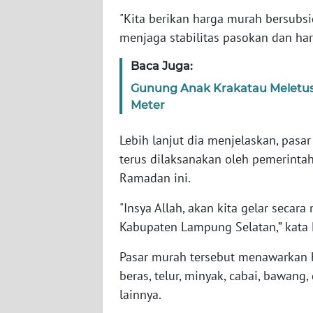
WN
"Kita berikan harga murah bersubsi
RIAU
menjaga stabilitas pasokan dan har
WN
Baca Juga:
SERAMBI
Gunung Anak Krakatau Meletus 
Meter
WN
JAMBI
Lebih lanjut dia menjelaskan, pa
terus dilaksanakan oleh pemerint
WN
SULTRA
Ramadan ini.
"Insya Allah, akan kita gelar secar
WN
Kabupaten Lampung Selatan,” kata 
NTB
Pasar murah tersebut menawarkan 
WN
beras, telur, minyak, cabai, bawang,
SULTENG
lainnya.