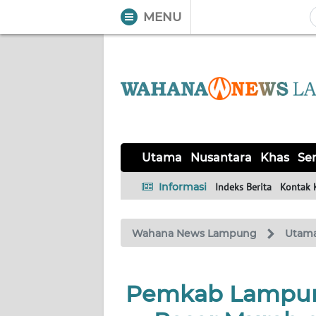
MENU
WAHANA
Tutup
TV
UTAMA
NUSANTARA
Utama
Nusantara
Khas
Ser
KHAS
Informasi
Indeks Berita
Kontak 
SERBA-
Wahana News Lampung
Utam
SERBI
OPINI
Pemkab Lampung