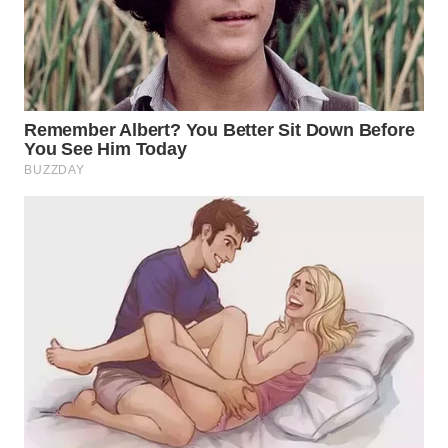
WN
SURABAYA
WN
NATUNA
WN
BINTAN
WN
MANDALIKA
WN
LIKUPANG
WN
LABUANBAJO