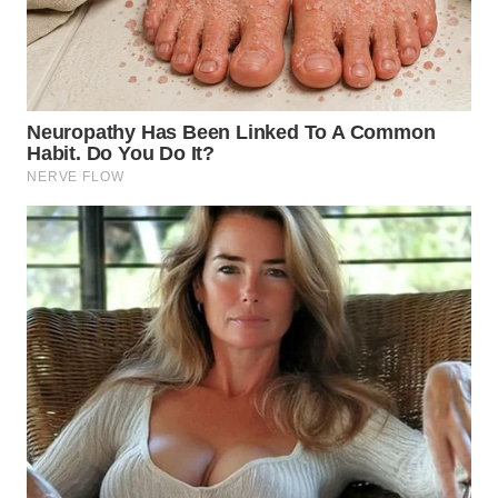
LABUHANBATU
WN
TAPANULI
TENGAH
WN DELI
SERDANG
WN
TEBING
TINGGI
WN
PAKPAK
WN
KARAWANG