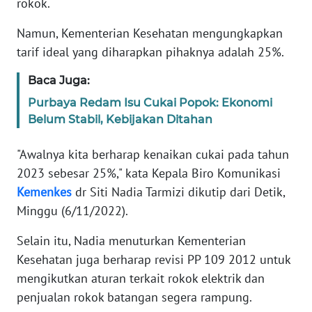
rokok.
WN
JABAR
Namun, Kementerian Kesehatan mengungkapkan
tarif ideal yang diharapkan pihaknya adalah 25%.
WN
BANTEN
Baca Juga:
Purbaya Redam Isu Cukai Popok: Ekonomi
WN
Belum Stabil, Kebijakan Ditahan
NTT
"Awalnya kita berharap kenaikan cukai pada tahun
WN
2023 sebesar 25%," kata Kepala Biro Komunikasi
KEPRI
Kemenkes
dr Siti Nadia Tarmizi dikutip dari Detik,
Minggu (6/11/2022).
WN
PAPUA
Selain itu, Nadia menuturkan Kementerian
Kesehatan juga berharap revisi PP 109 2012 untuk
WN
mengikutkan aturan terkait rokok elektrik dan
PAPUA
penjualan rokok batangan segera rampung.
BARAT