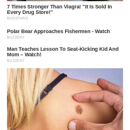
WN
BEKASI
WN
BOGOR
WN
DEPOK
WN
TAPANULI
UTARA
WN
SAMOSIR
WN