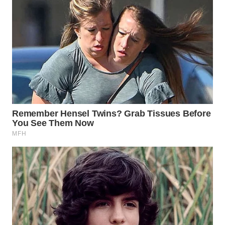
WN
PURWAKARTA
WN
PRIANGAN
TIMUR
WN
SEMARANG
WN
SOLO
WN
BOROBUDUR
WN
MADURA