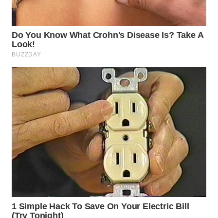
PADANG
LAWAS
WN
SUMEDANG
WN
CIANJUR
WN
KEPULAUAN
SERIBU
WN
TANGERANG
WN
BINJAI