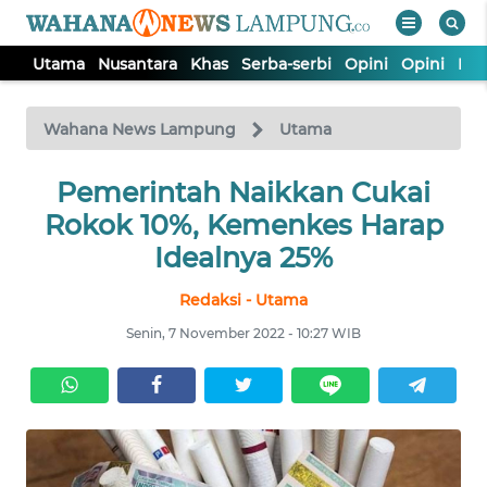
Utama
Nusantara
Khas
Serba-serbi
Opini
Opini
Ind
WAHANA
Tutup
TV
Wahana News Lampung
Utama
Pemerintah Naikkan Cukai
UTAMA
Rokok 10%, Kemenkes Harap
NUSANTARA
Idealnya 25%
Redaksi - Utama
KHAS
Senin, 7 November 2022 - 10:27 WIB
SERBA-
SERBI
OPINI