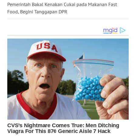
Pemerintah Bakal Kenakan Cukai pada Makanan Fast
WN
Food, Begini Tanggapan DPR
KALTENG
WN
KALTARA
WN
KALSEL
WN
KALTIM
WN
SULSEL
WN
GORONTALO