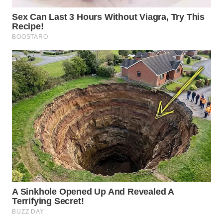
WN
BORNEO
Wahana
Media
Group
WAHANA
NEWS
WAHANA
TANI
WAHANA
ADVOKAT
WAHANA
INFRASTRUKTUR