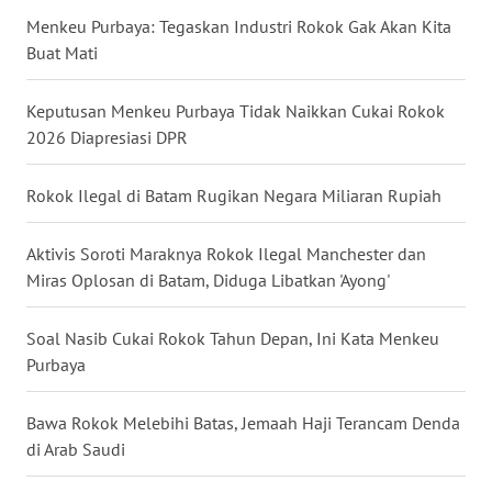
Menkeu Purbaya: Tegaskan Industri Rokok Gak Akan Kita
WN
JATENG
Buat Mati
WN
Keputusan Menkeu Purbaya Tidak Naikkan Cukai Rokok
NUSANTARA
2026 Diapresiasi DPR
WN
Rokok Ilegal di Batam Rugikan Negara Miliaran Rupiah
JOGJA
Aktivis Soroti Maraknya Rokok Ilegal Manchester dan
WN
Miras Oplosan di Batam, Diduga Libatkan 'Ayong'
JATIM
Soal Nasib Cukai Rokok Tahun Depan, Ini Kata Menkeu
WN
Purbaya
BALI
Bawa Rokok Melebihi Batas, Jemaah Haji Terancam Denda
WN
di Arab Saudi
KALBAR