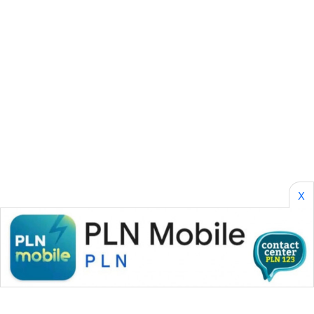
PERAPKI
NEWS
SONYA
ASA
NEWS
X