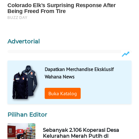
WAHANA
KONSUMEN
WAHANA
LISTRIK
Advertorial
WAHANA
TRAVEL
Dapatkan Merchandise Eksklusif
Wahana News
WAHANA
TV
Buka Katalog
WAHANANEWS
ID
Pilihan Editor
WAHANANEWS
Sebanyak 2.106 Koperasi Desa
CO ID
Kelurahan Merah Putih di