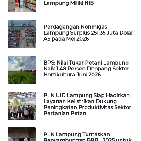
Lampung Miliki NIB
WAHANANEWS
NET
Perdagangan Nonmigas
WAHANA
Lampung Surplus 251,35 Juta Dolar
SPORT
AS pada Mei 2026
WAHANA
UMKM
BPS: Nilai Tukar Petani Lampung
Naik 1,48 Persen Ditopang Sektor
Hortikultura Juni 2026
WAHANA
SELEB
PLN UID Lampung Siap Hadirkan
WAHANA
Layanan Kelistrikan Dukung
Peningkatan Produktivitas Sektor
PERSONA
Pertanian Petani
WAHANA
OTOMOTIF
PLN Lampung Tuntaskan
Penyambungan BPBL 2025 untuk