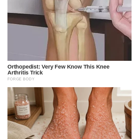
WN
LANGKAT
WN
TAPANULI
SELATAN
WN
TANJUNG
LESUNG
WN
KARO
WN
SIMALUNGUN
WN