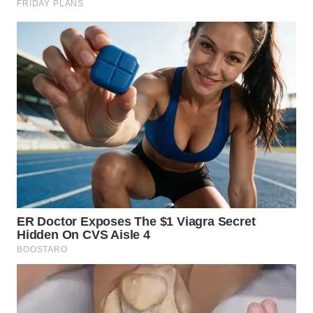
WN
SULUT
WN
MALUKU
WN
MALUT
WN
DAIRI
WN
DANAU
TOBA
WN
NIAS