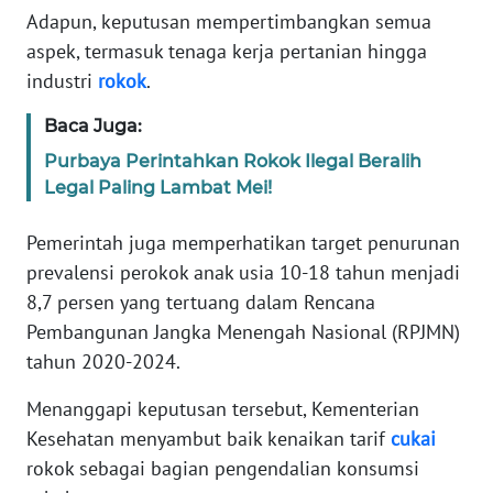
SIBER
Adapun, keputusan mempertimbangkan semua
aspek, termasuk tenaga kerja pertanian hingga
REDAKSI
industri
rokok
.
Baca Juga:
KARIR
Purbaya Perintahkan Rokok Ilegal Beralih
Legal Paling Lambat Mei!
DISCLAIMER
Pemerintah juga memperhatikan target penurunan
Wahana
News
prevalensi perokok anak usia 10-18 tahun menjadi
Regional
8,7 persen yang tertuang dalam Rencana
Pembangunan Jangka Menengah Nasional (RPJMN)
WN
tahun 2020-2024.
SUMUT
Menanggapi keputusan tersebut, Kementerian
WN
Kesehatan menyambut baik kenaikan tarif
cukai
JAKARTA
rokok sebagai bagian pengendalian konsumsi