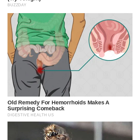
WN
CIREBON
WN
INDRAMAYU
WN
KUNINGAN
WN
MAJALENGKA
WN
SUBANG
WN
SUKABUMI