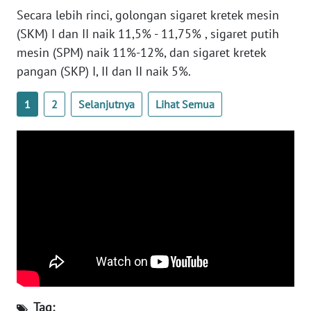
Secara lebih rinci, golongan sigaret kretek mesin
WN
(SKM) I dan II naik 11,5% - 11,75% , sigaret putih
RIAU
mesin (SPM) naik 11%-12%, dan sigaret kretek
pangan (SKP) I, II dan II naik 5%.
WN
SERAMBI
1
2
Selanjutnya
Lihat Semua
WN
JAMBI
WN
SULTRA
WN
NTB
WN
SULTENG
Tag: