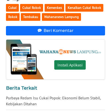
WN
Cukai
Cukai Rokok
Kemenkes
Kenaikan Cukai Rokok
SULBAR
Rokok
Tembakau
Wahananews Lampung
WN
Beri Komentar
BABEL
WN
SUMBAR
WN
Install Aplikasi
SUMSEL
WN
BENGKULU
Berita Terkait
Purbaya Redam Isu Cukai Popok: Ekonomi Belum Stabil,
WN
Kebijakan Ditahan
LAMPUNG