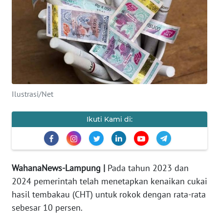
OPINI
Informasi
INDEKS
BERITA
Ilustrasi/Net
KONTAK
KAMI
Ikuti Kami di:
INFO
IKLAN
WahanaNews-Lampung |
Pada tahun 2023 dan
TENTANG
KAMI
2024 pemerintah telah menetapkan kenaikan cukai
hasil tembakau (CHT) untuk rokok dengan rata-rata
PEDOMAN
sebesar 10 persen.
MEDIA