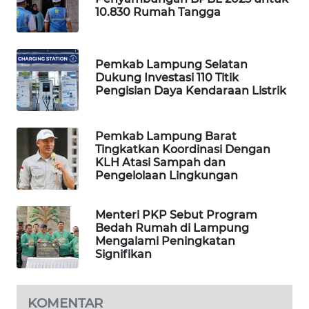
10.830 Rumah Tangga
WAHANA
HEALTH
Pemkab Lampung Selatan
WAHANA
Dukung Investasi 110 Titik
DESA
Pengisian Daya Kendaraan Listrik
WISATA
LAPAK
Pemkab Lampung Barat
WAHANA
Tingkatkan Koordinasi Dengan
KLH Atasi Sampah dan
Pengelolaan Lingkungan
Wahana
Network
Menteri PKP Sebut Program
Bedah Rumah di Lampung
KONSUMEN
Mengalami Peningkatan
LISTRIK
Signifikan
MASYARAKAT
KELISTRIKAN
KOMENTAR