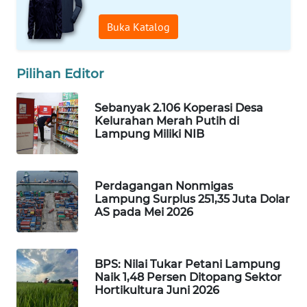
WAHANA
Buka Katalog
HEALTH
WAHANA
Pilihan Editor
DESA
WISATA
Sebanyak 2.106 Koperasi Desa
Kelurahan Merah Putih di
LAPAK
Lampung Miliki NIB
WAHANA
Wahana
Perdagangan Nonmigas
Network
Lampung Surplus 251,35 Juta Dolar
AS pada Mei 2026
KONSUMEN
LISTRIK
BPS: Nilai Tukar Petani Lampung
Naik 1,48 Persen Ditopang Sektor
MASYARAKAT
Hortikultura Juni 2026
KELISTRIKAN