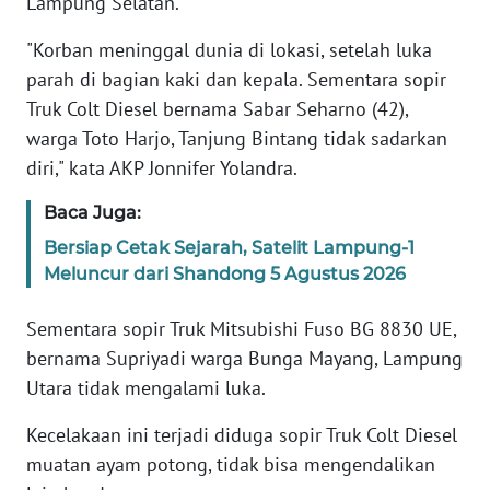
Lampung Selatan.
WN
JABAR
"Korban meninggal dunia di lokasi, setelah luka
parah di bagian kaki dan kepala. Sementara sopir
WN
Truk Colt Diesel bernama Sabar Seharno (42),
BANTEN
warga Toto Harjo, Tanjung Bintang tidak sadarkan
diri," kata AKP Jonnifer Yolandra.
WN
NTT
Baca Juga:
Bersiap Cetak Sejarah, Satelit Lampung-1
WN
Meluncur dari Shandong 5 Agustus 2026
KEPRI
Sementara sopir Truk Mitsubishi Fuso BG 8830 UE,
WN
bernama Supriyadi warga Bunga Mayang, Lampung
PAPUA
Utara tidak mengalami luka.
WN
Kecelakaan ini terjadi diduga sopir Truk Colt Diesel
PAPUA
muatan ayam potong, tidak bisa mengendalikan
BARAT