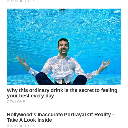
WN
BORNEO
Wahana
Media
Group
WAHANA
NEWS
WAHANA
TANI
WAHANA
ADVOKAT
WAHANA
INFRASTRUKTUR