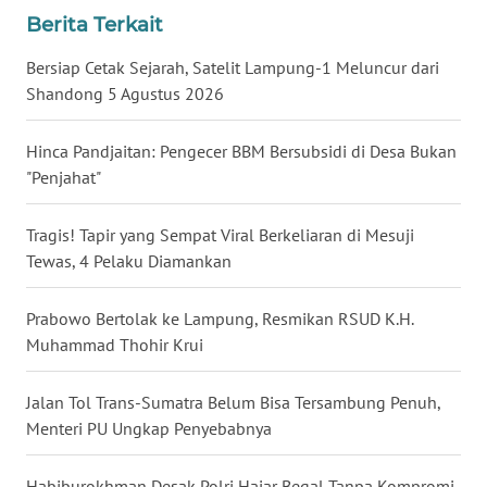
Berita Terkait
WN
JATENG
Bersiap Cetak Sejarah, Satelit Lampung-1 Meluncur dari
Shandong 5 Agustus 2026
WN
NUSANTARA
Hinca Pandjaitan: Pengecer BBM Bersubsidi di Desa Bukan
"Penjahat"
WN
JOGJA
Tragis! Tapir yang Sempat Viral Berkeliaran di Mesuji
Tewas, 4 Pelaku Diamankan
WN
JATIM
Prabowo Bertolak ke Lampung, Resmikan RSUD K.H.
Muhammad Thohir Krui
WN
BALI
Jalan Tol Trans-Sumatra Belum Bisa Tersambung Penuh,
Menteri PU Ungkap Penyebabnya
WN
KALBAR
Habiburokhman Desak Polri Hajar Begal Tanpa Kompromi,