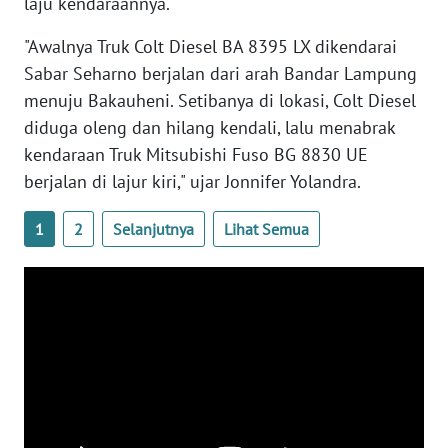
laju kendaraannya.
WN
"Awalnya Truk Colt Diesel BA 8395 LX dikendarai
RIAU
Sabar Seharno berjalan dari arah Bandar Lampung
menuju Bakauheni. Setibanya di lokasi, Colt Diesel
WN
diduga oleng dan hilang kendali, lalu menabrak
SERAMBI
kendaraan Truk Mitsubishi Fuso BG 8830 UE
berjalan di lajur kiri," ujar Jonnifer Yolandra.
WN
JAMBI
1
2
Selanjutnya
Lihat Semua
WN
SULTRA
WN
NTB
WN
SULTENG