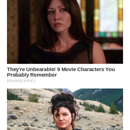
LABUHANBATU
WN
TAPANULI
TENGAH
WN DELI
SERDANG
WN
TEBING
TINGGI
WN
PAKPAK
WN
KARAWANG