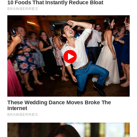
WN
LANGKAT
WN
TAPANULI
SELATAN
WN
TANJUNG
LESUNG
WN
KARO
WN
SIMALUNGUN
WN