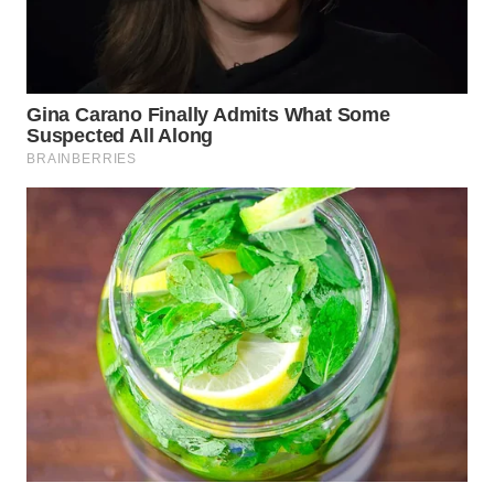
WN
SULUT
WN
MALUKU
WN
MALUT
WN
DAIRI
WN
DANAU
TOBA
WN
NIAS