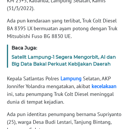
KM 23+5, Kalianda, Lampung Selatan, Kamis
SIBER
(31/3/2022).
REDAKSI
Ada pun kendaraan yang terlibat, Truk Colt Diesel
BA 8395 LX bermuatan ayam potong dengan Truk
KARIR
Mitsubishi Fuso BG 8830 UE.
Baca Juga:
DISCLAIMER
Satelit Lampung-1 Segera Mengorbit, AI dan
Big Data Bakal Perkuat Kebijakan Daerah
Wahana
News
Regional
Kepala Satlantas Polres
Lampung
Selatan, AKP
Jonnifer Yolandra mengatakan, akibat
kecelakaan
WN
ini, satu penumpang Truk Colt Diesel meninggal
SUMUT
dunia di tempat kejadian.
WN
Ada pun identitas penumpang bernama Supriyanto
JAKARTA
(25), warga Desa Budi Lestari, Tanjung Bintang,