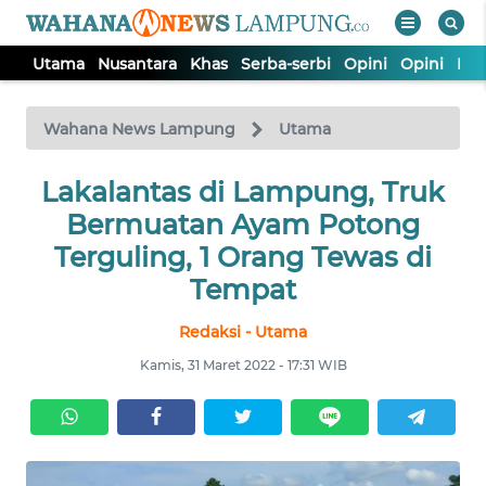
Utama
Nusantara
Khas
Serba-serbi
Opini
Opini
Ind
WAHANA
Tutup
TV
Wahana News Lampung
Utama
Lakalantas di Lampung, Truk
UTAMA
Bermuatan Ayam Potong
NUSANTARA
Terguling, 1 Orang Tewas di
Tempat
KHAS
Redaksi - Utama
Kamis, 31 Maret 2022 - 17:31 WIB
SERBA-
SERBI
OPINI