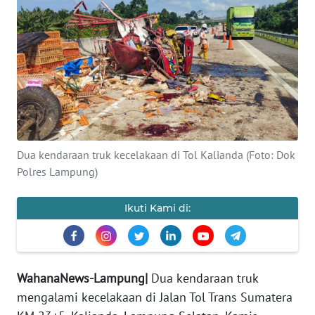
OPINI
Informasi
INDEKS
BERITA
KONTAK
Dua kendaraan truk kecelakaan di Tol Kalianda (Foto: Dok
KAMI
Polres Lampung)
INFO
IKLAN
Ikuti Kami di:
TENTANG
KAMI
WahanaNews-Lampung|
Dua kendaraan truk
mengalami kecelakaan di Jalan Tol Trans Sumatera
PEDOMAN
MEDIA