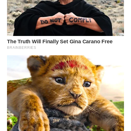
WN
BEKASI
WN
BOGOR
WN
DEPOK
WN
TAPANULI
UTARA
WN
SAMOSIR
WN