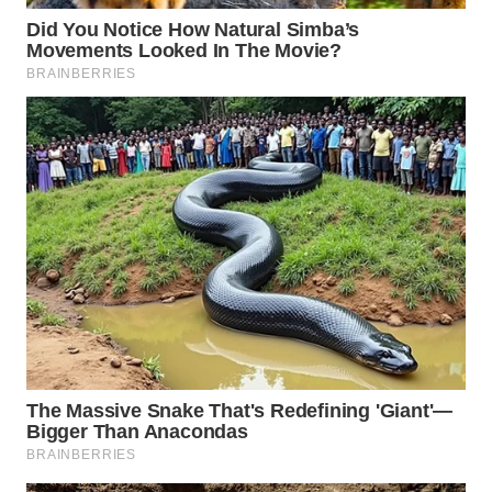
PADANG
LAWAS
WN
SUMEDANG
WN
CIANJUR
WN
KEPULAUAN
SERIBU
WN
TANGERANG
WN
BINJAI