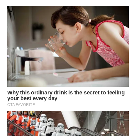
WAHANA
KONSUMEN
WAHANA
LISTRIK
WAHANA
TRAVEL
WAHANA
TV
WAHANANEWS
ID
WAHANANEWS
CO ID