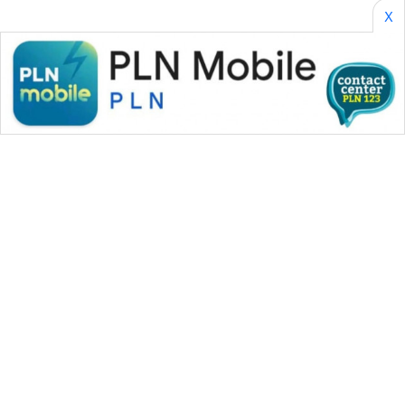
X
WAHANA MEDIA GROUP
|
|
|
WAHANA NEWS co
WAHANA TANI
WAHANA ADVOKAT
|
|
WAHANA INFRASTRUKTUR
WAHANA KONSUMEN