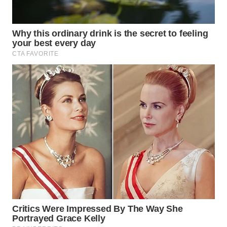
WN
SURABAYA
WN
NATUNA
WN
BINTAN
WN
MANDALIKA
WN
LIKUPANG
WN
LABUANBAJO