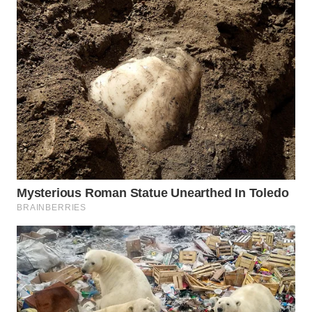
WN
CIREBON
WN
INDRAMAYU
WN
KUNINGAN
WN
MAJALENGKA
WN
SUBANG
WN
SUKABUMI