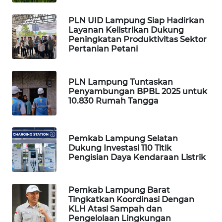
WALINKI
PLN UID Lampung Siap Hadirkan
ID
Layanan Kelistrikan Dukung
Peningkatan Produktivitas Sektor
Pertanian Petani
MAWAKA
ID
PLN Lampung Tuntaskan
MARTABAT
Penyambungan BPBL 2025 untuk
10.830 Rumah Tangga
NET
PLN
WATCH
Pemkab Lampung Selatan
Dukung Investasi 110 Titik
Pengisian Daya Kendaraan Listrik
MKLI
LPKKI
Pemkab Lampung Barat
Tingkatkan Koordinasi Dengan
KLH Atasi Sampah dan
LKKI
Pengelolaan Lingkungan