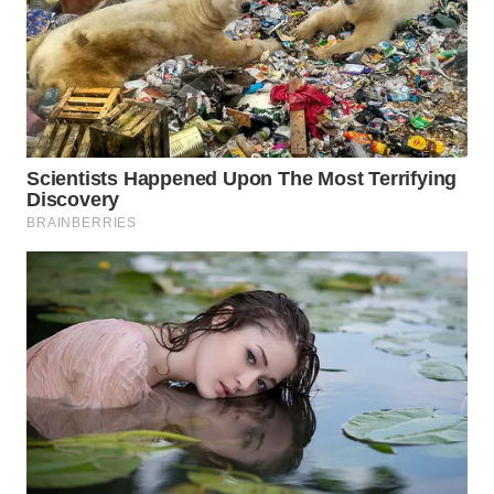
WN
PURWAKARTA
WN
PRIANGAN
TIMUR
WN
SEMARANG
WN
SOLO
WN
BOROBUDUR
WN
MADURA