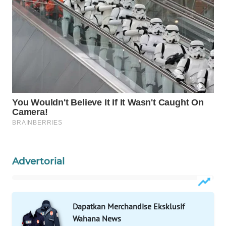
WAHANANEWS
NET
WAHANA
SPORT
WAHANA
UMKM
WAHANA
SELEB
Advertorial
WAHANA
PERSONA
WAHANA
Dapatkan Merchandise Eksklusif
OTOMOTIF
Wahana News