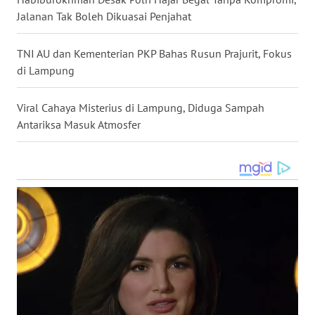
WN
Jalanan Tak Boleh Dikuasai Penjahat
KALTENG
TNI AU dan Kementerian PKP Bahas Rusun Prajurit, Fokus
WN
di Lampung
KALTARA
Viral Cahaya Misterius di Lampung, Diduga Sampah
WN
Antariksa Masuk Atmosfer
KALSEL
WN
KALTIM
WN
SULSEL
WN
GORONTALO