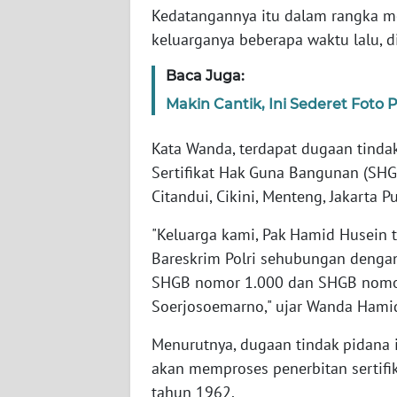
JABAR
Kedatangannya itu dalam rangka m
keluarganya beberapa waktu lalu, di 
WN
BANTEN
Baca Juga:
Makin Cantik, Ini Sederet Foto
WN
NTT
Kata Wanda, terdapat dugaan tindak
Sertifikat Hak Guna Bangunan (SHGB
WN
Citandui, Cikini, Menteng, Jakarta Pu
KEPRI
"Keluarga kami, Pak Hamid Husein
WN
Bareskrim Polri sehubungan denga
PAPUA
SHGB nomor 1.000 dan SHGB nomor 
Soerjosoemarno," ujar Wanda Hami
WN
PAPUA
Menurutnya, dugaan tindak pidana i
BARAT
akan memproses penerbitan sertifik
tahun 1962.