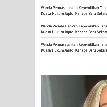
KALTENG
Wanda Permasalahkan Kepemilikan Tana
Kuasa Hukum Japto: Kenapa Baru Sekar
WN
KALTARA
Wanda Permasalahkan Kepemilikan Tana
Kuasa Hukum Japto: Kenapa Baru Sekar
WN
KALSEL
Wanda Permasalahkan Kepemilikan Tana
Kuasa Hukum Japto: Kenapa Baru Sekar
WN
KALTIM
WN
SULSEL
WN
GORONTALO
WN