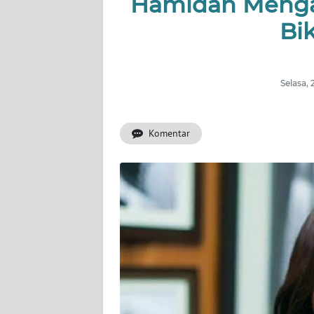
Hamidah Menga
OPINI
Bi
Informasi
INDEKS
BERITA
Selasa,
KONTAK
Komentar
KAMI
INFO
IKLAN
TENTANG
KAMI
PEDOMAN
MEDIA
SIBER