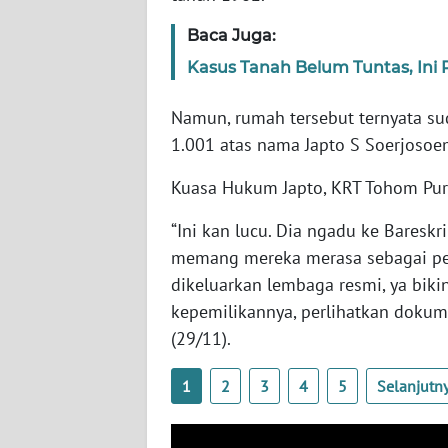
WN
RIAU
Baca Juga:
Kasus Tanah Belum Tuntas, Ini
WN
SERAMBI
Namun, rumah tersebut ternyata s
1.001 atas nama Japto S Soerjosoe
WN
JAMBI
Kuasa Hukum Japto, KRT Tohom Pur
“Ini kan lucu. Dia ngadu ke Baresk
WN
SULTRA
memang mereka merasa sebagai p
dikeluarkan lembaga resmi, ya bikin
WN
kepemilikannya, perlihatkan doku
NTB
(29/11).
WN
1
2
3
4
5
Selanjutn
SULTENG