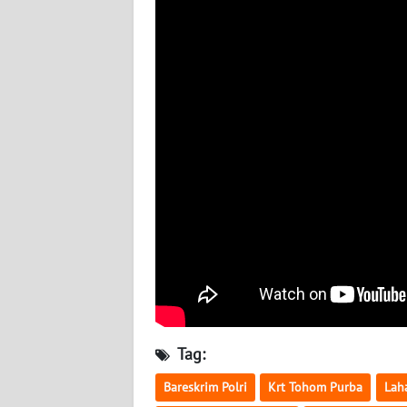
WN
SULBAR
WN
BABEL
WN
SUMBAR
WN
SUMSEL
WN
BENGKULU
WN
Tag:
LAMPUNG
Bareskrim Polri
Krt Tohom Purba
Laha
WN