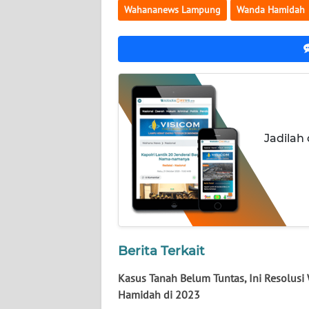
Wahananews Lampung
Wanda Hamidah
JATENG
WN
NUSANTARA
WN
JOGJA
Jadilah
WN
JATIM
WN
BALI
Berita Terkait
WN
KALBAR
Kasus Tanah Belum Tuntas, Ini Resolusi
Hamidah di 2023
WN