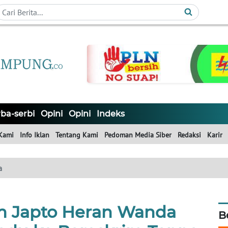
ba-serbi
Opini
Opini
Indeks
Kami
Info Iklan
Tentang Kami
Pedoman Media Siber
Redaksi
Karir
a
 Japto Heran Wanda
B