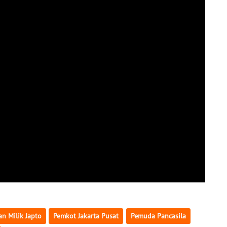
n Milik Japto
Pemkot Jakarta Pusat
Pemuda Pancasila