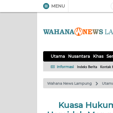
MENU
WAHANA
Tutup
TV
UTAMA
NUSANTARA
Utama
Nusantara
Khas
Ser
KHAS
Informasi
Indeks Berita
Kontak 
SERBA-
Wahana News Lampung
Utam
SERBI
OPINI
Kuasa Hukum