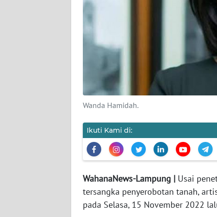
REDAKSI
KARIR
DISCLAIMER
Wahana
Wanda Hamidah.
News
Regional
Ikuti Kami di:
WN
SUMUT
WN
WahanaNews-Lampung |
Usai pene
JAKARTA
tersangka penyerobotan tanah, ar
pada Selasa, 15 November 2022 lal
WN