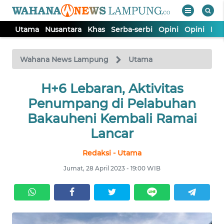
Utama
Nusantara
Khas
Serba-serbi
Opini
Opini
Ind
WAHANA
Tutup
TV
Wahana News Lampung
Utama
H+6 Lebaran, Aktivitas
UTAMA
Penumpang di Pelabuhan
NUSANTARA
Bakauheni Kembali Ramai
Lancar
KHAS
Redaksi - Utama
Jumat, 28 April 2023 - 19:00 WIB
SERBA-
SERBI
OPINI