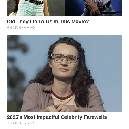
WAHANA
KONSUMEN
WAHANA
LISTRIK
WAHANA
TRAVEL
WAHANA
TV
WAHANANEWS
ID
WAHANANEWS
CO ID