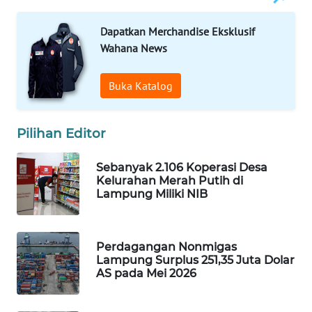
WAHANA
HEALTH
Dapatkan Merchandise Eksklusif
Wahana News
WAHANA
DESA
Buka Katalog
WISATA
Pilihan Editor
LAPAK
WAHANA
Sebanyak 2.106 Koperasi Desa
Kelurahan Merah Putih di
Wahana
Lampung Miliki NIB
Network
KONSUMEN
Perdagangan Nonmigas
LISTRIK
Lampung Surplus 251,35 Juta Dolar
AS pada Mei 2026
MASYARAKAT
KELISTRIKAN