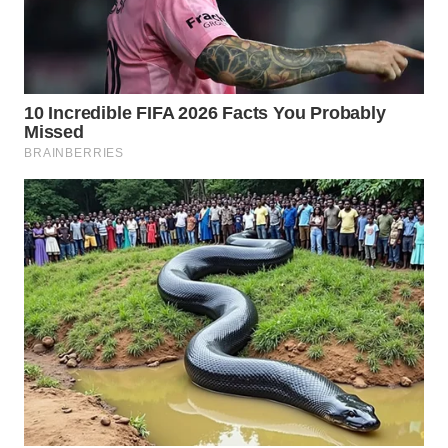
WN
CIREBON
WN
INDRAMAYU
WN
KUNINGAN
WN
MAJALENGKA
WN
SUBANG
WN
SUKABUMI