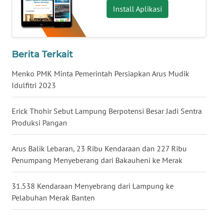
Install Aplikasi
WN
JATENG
WN
Berita Terkait
NUSANTARA
Menko PMK Minta Pemerintah Persiapkan Arus Mudik
WN
Idulfitri 2023
JOGJA
Erick Thohir Sebut Lampung Berpotensi Besar Jadi Sentra
WN
Produksi Pangan
JATIM
Arus Balik Lebaran, 23 Ribu Kendaraan dan 227 Ribu
WN
Penumpang Menyeberang dari Bakauheni ke Merak
BALI
31.538 Kendaraan Menyebrang dari Lampung ke
WN
Pelabuhan Merak Banten
KALBAR