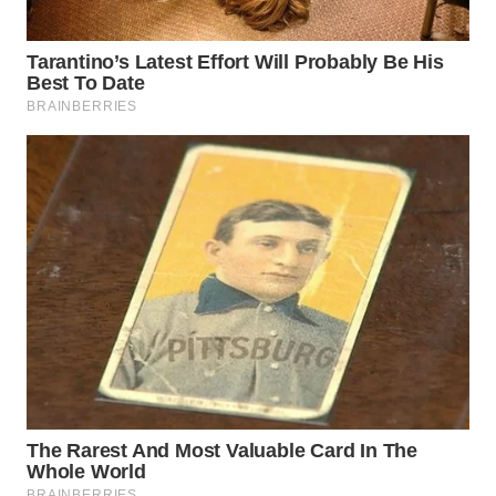
LABUHANBATU
WN
TAPANULI
TENGAH
WN DELI
SERDANG
WN
TEBING
TINGGI
WN
PAKPAK
WN
KARAWANG