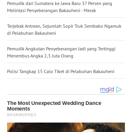
Pemudik dari Sumatera ke Jawa Baru 37 Persen yang
WN
Melintasi Penyeberangan Bakauheni - Merak
KALTENG
Terjebak Antrean, Sejumlah Sopir Truk Sembako Ngamuk
WN
di Pelabuhan Bakauheni
KALTARA
Pemudik Angkutan Penyeberangan Jadi yang Tertinggi
WN
Menembus Angka 2,3 Juta Orang
KALSEL
Polisi Tangkap 15 Calo Tiket di Pelabuhan Bakauheni
WN
KALTIM
WN
SULSEL
WN
GORONTALO