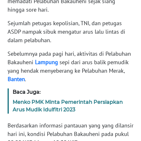
memadati Pelabuhan Bakauheni sejak siang
WN
hingga sore hari.
JABAR
Sejumlah petugas kepolisian, TNI, dan petugas
WN
ASDP nampak sibuk mengatur arus lalu lintas di
BANTEN
dalam pelabuhan.
WN
Sebelumnya pada pagi hari, aktivitas di Pelabuhan
NTT
Bakauheni
Lampung
sepi dari arus balik pemudik
yang hendak menyeberang ke Pelabuhan Merak,
WN
Banten
.
KEPRI
Baca Juga:
WN
Menko PMK Minta Pemerintah Persiapkan
PAPUA
Arus Mudik Idulfitri 2023
WN
Berdasarkan informasi pantauan yang yang dilansir
PAPUA
hari ini, kondisi Pelabuhan Bakauheni pada pukul
BARAT