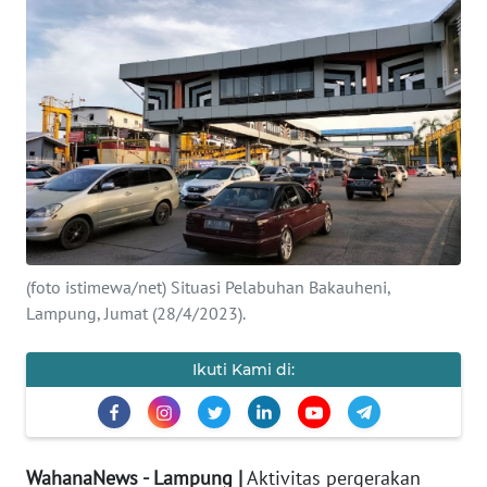
OPINI
Informasi
INDEKS
BERITA
KONTAK
KAMI
(foto istimewa/net) Situasi Pelabuhan Bakauheni,
INFO
Lampung, Jumat (28/4/2023).
IKLAN
Ikuti Kami di:
TENTANG
KAMI
PEDOMAN
WahanaNews - Lampung |
Aktivitas pergerakan
MEDIA