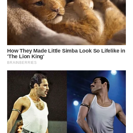
WN
BORNEO
Wahana
Media
Group
WAHANA
NEWS
WAHANA
TANI
WAHANA
ADVOKAT
WAHANA
INFRASTRUKTUR