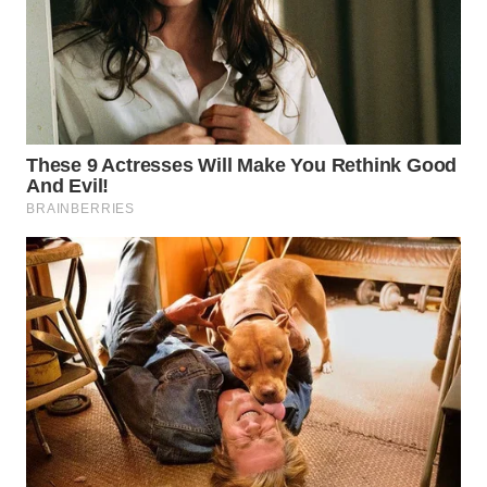
WN
LANGKAT
WN
TAPANULI
SELATAN
WN
TANJUNG
LESUNG
WN
KARO
WN
SIMALUNGUN
WN