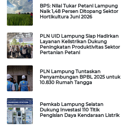
BPS: Nilai Tukar Petani Lampung
WALINKI
Naik 1,48 Persen Ditopang Sektor
ID
Hortikultura Juni 2026
MAWAKA
PLN UID Lampung Siap Hadirkan
ID
Layanan Kelistrikan Dukung
Peningkatan Produktivitas Sektor
Pertanian Petani
MARTABAT
NET
PLN Lampung Tuntaskan
PLN
Penyambungan BPBL 2025 untuk
WATCH
10.830 Rumah Tangga
MKLI
Pemkab Lampung Selatan
Dukung Investasi 110 Titik
LPKKI
Pengisian Daya Kendaraan Listrik
LKKI