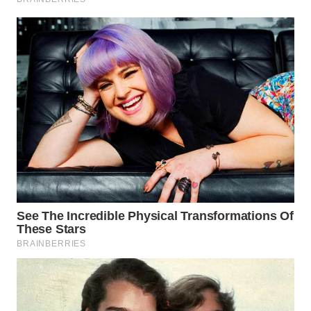
WN
BEKASI
WN
BOGOR
WN
DEPOK
WN
TAPANULI
UTARA
WN
SAMOSIR
WN