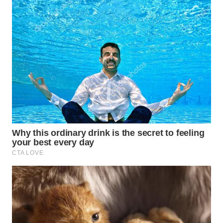
WN
SURABAYA
WN
NATUNA
WN
BINTAN
WN
MANDALIKA
WN
LIKUPANG
WN
LABUANBAJO