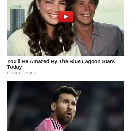
PADANG
LAWAS
WN
SUMEDANG
WN
CIANJUR
WN
KEPULAUAN
SERIBU
WN
TANGERANG
WN
BINJAI