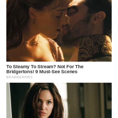
WN
SULUT
WN
MALUKU
WN
MALUT
WN
DAIRI
WN
DANAU
TOBA
WN
NIAS