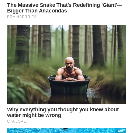
WN
PURWAKARTA
WN
PRIANGAN
TIMUR
WN
SEMARANG
WN
SOLO
WN
BOROBUDUR
WN
MADURA