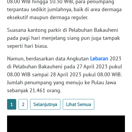
08.00 WIB hingga 10.30 WIB, para penumpang
terpantau sedikit jumlahnya, baik di area dermaga
WN
RIAU
eksekutif maupun dermaga reguler.
Suasana kantong parkir di Pelabuhan Bakauheni
WN
pada pagi hari menjelang siang pun juga tampak
SERAMBI
seperti hari biasa.
WN
Namun, berdasarkan data Angkutan
Lebaran
2023
JAMBI
di Pelabuhan Bakauheni pada 27 April 2023 pukul
08.00 WIB sampai 28 April 2023 pukul 08.00 WIB.
WN
SULTRA
Jumlah penumpang yang menuju ke Pulau Jawa
sebanyak 21.461 orang.
WN
NTB
1
2
Selanjutnya
Lihat Semua
WN
SULTENG