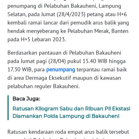
SIBER
penumpang di Pelabuhan Bakauheni, Lampung
Selatan, pada Jumat (28/4/2023) petang atau H+6
REDAKSI
kembali ramai lancar dari pemudik arus balik yang
hendak menyeberang ke Pelabuhan Merak, Banten
KARIR
pada H+5 Lebaran 2023.
Berdasarkan pantauan di Pelabuhan Bakauheni
DISCLAIMER
pada Jumat pagi (28/04) pukul 15.40 WIB hingga
17.30 WIB, para
penumpang
terpantau ramai baik
Wahana
News
di area Dermaga Eksekutif maupun di kawasan
Regional
pelabuhan reguler Bakauheni.
WN
Baca Juga:
SUMUT
Ratusan Kilogram Sabu dan Ribuan Pil Ekstasi
Diamankan Polda Lampung di Bakauheni
WN
JAKARTA
Ratusan kendaraan roda empat arus balik tersebut